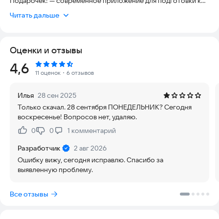
Подарочек! — современное приложение для подготовки к
праздникам и важным событиям. Всё необходимое для
Читать дальше
поздравлений и выбора подарков — в одном месте.
Больше не нужно придумывать текст с нуля или переживать,
Оценки и отзывы
что вы забудете о важной дате. Приложение сохранит
события, заранее напомнит о них и поможет создать
Рейтинг:
4,6
красивое, душевное поздравление всего за несколько
11 оценок
・6 отзывов
секунд.
Илья
28 сен 2025
Возможности приложения:
Только скачал. 28 сентября ПОНЕДЕЛЬНИК? Сегодня
воскресенье! Вопросов нет, удаляю.
📅 Календарь событий
Добавляйте дни рождения, праздники и личные даты, чтобы
0
0
1
комментарий
Нравится:
Не нравится:
всегда держать их под контролем.
Разработчик
2 авг 2026
🔔 Умные напоминания
Ошибку вижу, сегодня исправлю. Спасибо за
Получайте уведомления заранее и готовьтесь к событию без
выявленную проблему.
спешки.
Все отзывы
✍️ Генерация поздравлений с помощью ИИ
Создавайте уникальные тексты для любого повода — от
официальных до тёплых и душевных.