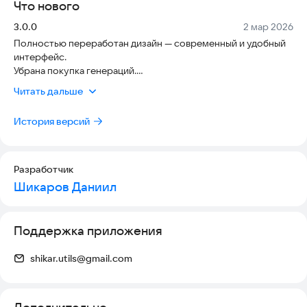
Что нового
🎁 Идеи подарков
Версия:
Дата:
3.0.0
2 мар 2026
Подбирайте вдохновляющие варианты подарков для друзей,
Полностью переработан дизайн — современный и удобный
родных и коллег.
интерфейс.
Убрана покупка генераций.
📜 История генераций
Дополнительные генерации теперь можно получить за
Все созданные поздравления сохраняются — вы всегда
Читать дальше
просмотр видео.
сможете вернуться к ним позже.
История версий
▶️ Дополнительные генерации за просмотр видео
Получайте больше возможностей без покупок — просто за
просмотр коротких видео.
Разработчик
Шикаров Даниил
Поддержка приложения
shikar.utils@gmail.com