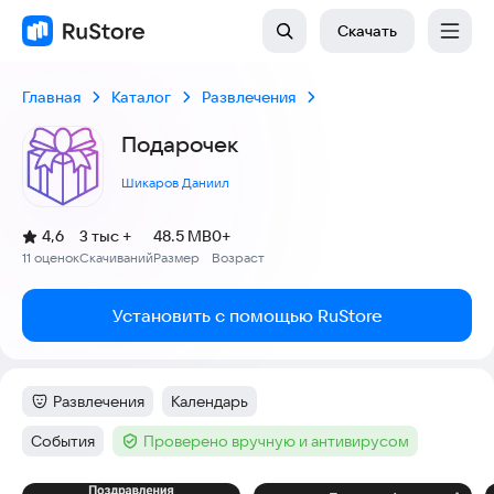
Скачать
Главная
Каталог
Развлечения
Подарочек
Шикаров Даниил
(
)
4,6
3 тыс +
48.5 MB
0+
Рейтинг:
11 оценок
Скачиваний
Размер
Возраст
:
:
:
Установить с помощью RuStore
Развлечения
Календарь
Категория
:
Тег
:
События
Проверено вручную и антивирусом
Тег
:
Тег
: