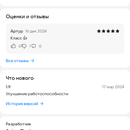
актуально, что гарантирует комфортное прослушивание
без сбоев. Скачайте приложение прямо сейчас и слушайте
Оценки и отзывы
любимую музыку в любое время и в любом месте!
Попробуйте прямо сейчас.
Артур
16 дек 2024
Класс 👍
0
1
0
Нравится:
Не нравится:
Все отзывы
Что нового
Версия:
Дата:
1.9
17 мар 2024
Улучшение работоспособности
История версий
Разработчик