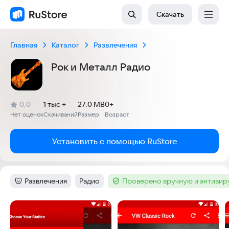
Скачать
Главная
Каталог
Развлечения
Рок и Металл Радио
(
)
0,0
1 тыс +
27.0 MB
0+
Рейтинг:
Нет оценок
Скачиваний
Размер
Возраст
:
:
:
Установить с помощью RuStore
Развлечения
Радио
Проверено вручную и антиви
Категория
:
Тег
:
Тег
:
Скриншоты