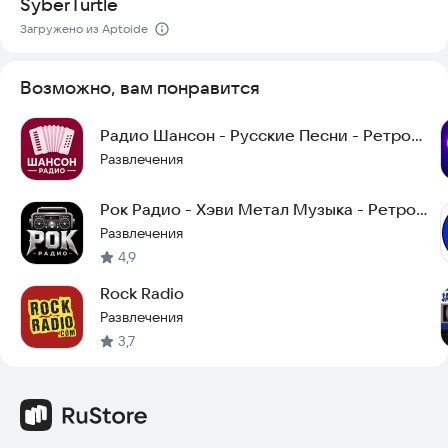
SyberTurtle
Загружено из Aptoide
Возможно, вам понравится
Радио Шансон - Русские Песни - Ретро
Хиты
Развлечения
Рок Радио - Хэви Метал Музыка - Ретро
Песни
Развлечения
4,9
Rock Radio
Развлечения
3,7