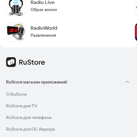
Radio Live
международной аудитории. Это отличный выбор для тех, кто
хочет расширить свою музыкальную коллекцию и получить
Образ жизни
доступ к разнообразной радиопрограмме без ограничений.
Попробуйте «Electronic Radio Full» уже сегодня и откройте
RadioWorld
для себя бесконечный мир музыки и новостей со всего
Развлечения
мира.
RuStore магазин приложений
О RuStore
RuStore для TV
RuStore для телефона
RuStore для ОС Аврора