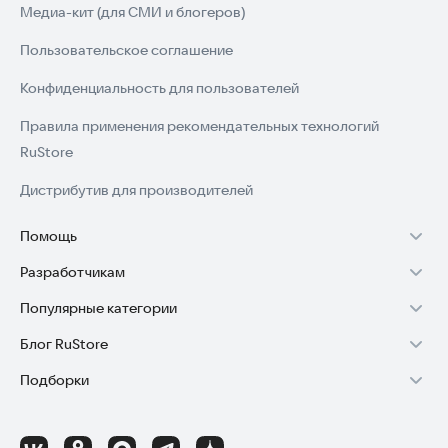
Медиа-кит (для СМИ и блогеров)
Пользовательское соглашение
Конфиденциальность для пользователей
Правила применения рекомендательных технологий
RuStore
Дистрибутив для производителей
Помощь
Разработчикам
Установка RuStore на TV
Популярные категории
Зарабатывать с RuStore
Установка RuStore на телефон
Блог RuStore
Игры для Android
Стать разработчиком
Установка RuStore в машину
Подборки
Обзоры игр для Android 2025
Приложения банков
Доступ к RuStore Консоль
Помощь пользователям RuStore
Игровой набор
Обзоры мобильных приложений 2025
Государственные
RuStore SDK (документация)
Покупки и возвраты