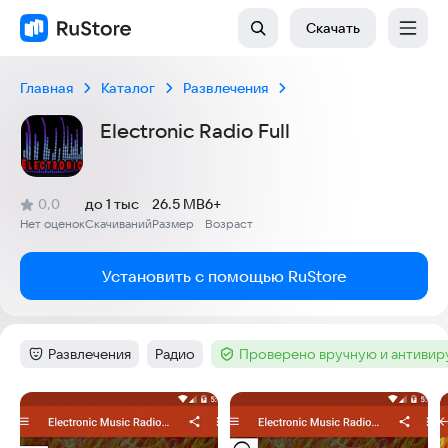
Скачать
Главная
Каталог
Развлечения
Electronic Radio Full
(
)
0,0
до 1 тыс
26.5 MB
6+
Рейтинг:
Нет оценок
Скачиваний
Размер
Возраст
:
:
:
Установить с помощью RuStore
Развлечения
Радио
Проверено вручную и антиви
Категория
:
Тег
:
Тег
:
Скриншоты