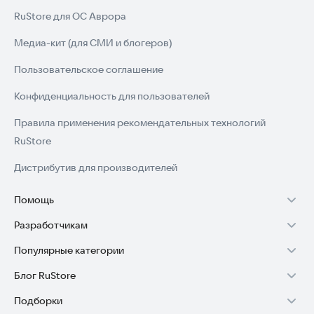
RuStore для ОС Аврора
Медиа-кит (для СМИ и блогеров)
Пользовательское соглашение
Конфиденциальность для пользователей
Правила применения рекомендательных технологий
RuStore
Дистрибутив для производителей
Помощь
Разработчикам
Установка RuStore на TV
Популярные категории
Зарабатывать с RuStore
Установка RuStore на телефон
Блог RuStore
Игры для Android
Стать разработчиком
Установка RuStore в машину
Подборки
Обзоры игр для Android 2025
Приложения банков
Доступ к RuStore Консоль
Помощь пользователям RuStore