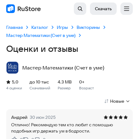
Скачать
Главная
Каталог
Игры
Викторины
Мастер Математики (Счет в уме)
Оценки и отзывы
Мастер Математики (Счет в уме)
Рейтинг: 5,0, 4 оценки
Скачиваний: до 10 тыс
Размер файла: 4.3 MB
Возрастное ограничение: 4.3 MB
5,0
до 10 тыс
4.3 MB
0+
4 оценки
Скачиваний
Размер
Возраст
Новые
Андрей
30 июн 2025
Отлично! Рекомендую тем кто любит с помощью
подобных игр держать ум в бодрости.