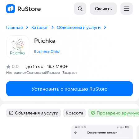
Скачать
Главная
Каталог
Объявления и услуги
Ptichka
Business Dikidi
(
)
0,0
до 1 тыс
18.7 MB
0+
Рейтинг:
Нет оценок
Скачиваний
Размер
Возраст
:
:
:
Установить с помощью RuStore
Объявления и услуги
Красота
Проверено вручную
Категория
:
Тег
:
Тег
:
Скриншоты