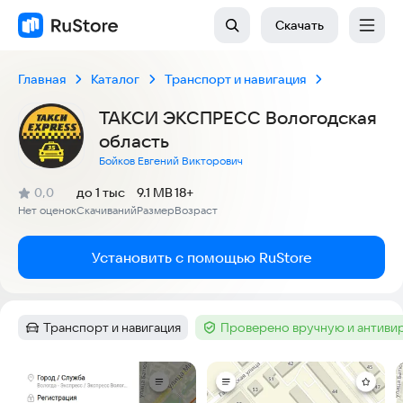
Скачать
Главная
Каталог
Транспорт и навигация
ТАКСИ ЭКСПРЕСС Вологодская
область
Бойков Евгений Викторович
(
)
0,0
до 1 тыс
9.1 MB
18+
Рейтинг:
Нет оценок
Скачиваний
Размер
Возраст
:
:
:
Установить с помощью RuStore
Транспорт и навигация
Проверено вручную и антиви
Категория
:
Тег
:
Скриншоты