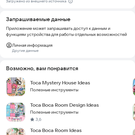
материалом. В нем собрано множество фотографий,
Загружено из внешнего источника
вдохновленных реальным миром Toca Boca Bedroom Ideas.
Запрашиваемые данные
Попробуйте приложение прямо сейчас и создайте свою
идеальную спальню!
Приложение может запрашивать доступ к данным и
функциям устройства для работы отдельных возможностей
Личная информация
Другие данные
Возможно, вам понравится
Toca Mystery House Ideas
Полезные инструменты
Toca Boca Room Design Ideas
Полезные инструменты
3,6
Toca Boca Room Ideas