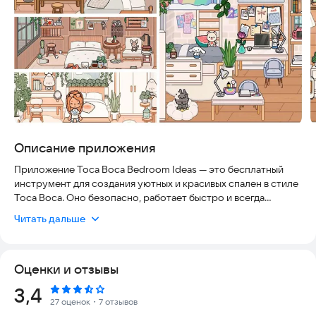
Описание приложения
Приложение Toca Boca Bedroom Ideas — это бесплатный
инструмент для создания уютных и красивых спален в стиле
Toca Boca. Оно безопасно, работает быстро и всегда
актуально, так как регулярно обновляется свежими идеями.
Читать дальше
Вы можете использовать его без риска для устройства, а
интерфейс интуитивно понятен даже для самых маленьких
игроков.
Оценки и отзывы
Приложение охватывает широкий спектр идей дизайна: от
Рейтинг:
3,4
эстетичных комнат в стиле Toca Boca до розовых и
27 оценок
・7 отзывов
фиолетовых интерьеров. Здесь вы найдете множество