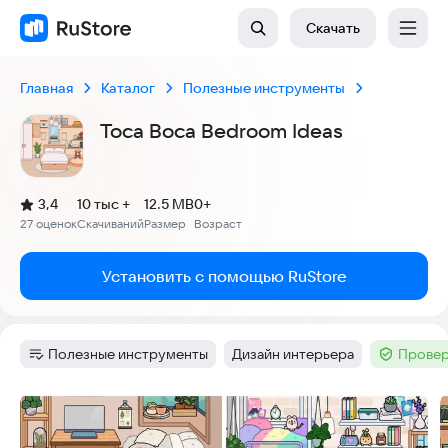
Скачать
Главная
Каталог
Полезные инструменты
Toca Boca Bedroom Ideas
(
)
3,4
10 тыс +
12.5 MB
0+
Рейтинг:
27 оценок
Скачиваний
Размер
Возраст
:
:
:
Установить с помощью RuStore
Полезные инструменты
Дизайн интерьера
Провер
Категория
:
Тег
:
Тег
:
Скриншоты