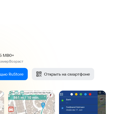
.5 MB
0+
азмер
Возраст
:
щью RuStore
Открыть на смартфоне