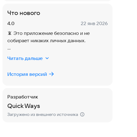
Что нового
Версия:
Дата:
4.0
22 янв 2026
📵 Это приложение безопасно и не
собирает никаких личных данных.
Новая обновленная карта Actuell
Читать дальше
Новый пользовательский
интерфейс, позволяющий быстрее
История версий
определять текущее местоположение по
GPS
Более быстрая геоориентация
Разработчик
Более точная навигация
Quick Ways
Добавлены маршруты
Загружено из внешнего источника