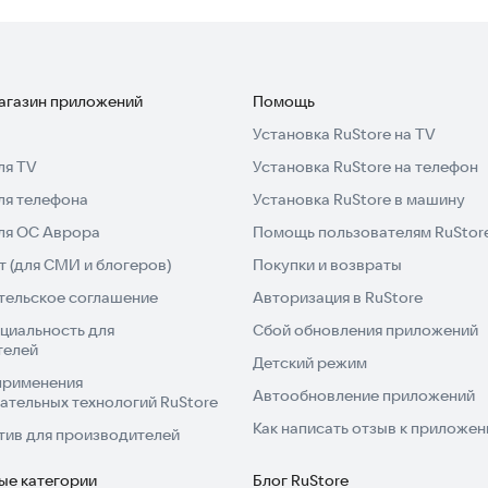
ИЯ
рибытия, обновляя оставшееся расстояние и время до
 движок, оно анализирует трафик в реальном
жные работы и аварии. Это помогает строить самые
магазин приложений
Помощь
Установка RuStore на TV
ля TV
Установка RuStore на телефон
бых улиц мира. Система автоматически детализирует
ля телефона
Установка RuStore в машину
омов в каждой стране, городе, поселке или деревне.
для ОС Аврора
Помощь пользователям RuStor
 (для СМИ и блогеров)
Покупки и возвраты
тельское соглашение
Авторизация в RuStore
ии интернета. Точное местоположение определяется
е фильтруются и обрабатываются алгоритмами. Вы
циальность для
Сбой обновления приложений
телей
регион и страну. Для точного позиционирования
Детский режим
то полезно для экстренной связи.
применения
Автообновление приложений
ательных технологий RuStore
Как написать отзыв к приложе
ОЛОЖЕНИЕ
тив для производителей
ли коллегами через социальные сети, почту или
ые категории
Блог RuStore
ена: можно отправить скриншот карты, фото с