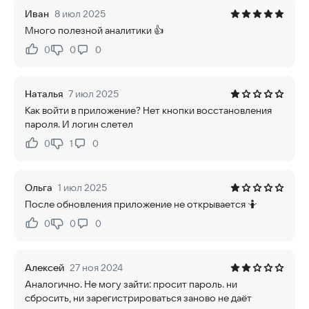
Иван
8 июл 2025
Много полезной аналитики 👍
0
0
0
Нравится:
Не нравится:
Наталья
7 июл 2025
Как войти в приложение? Нет кнопки восстановления
пароля. И логин слетел
0
1
0
Нравится:
Не нравится:
Ольга
1 июл 2025
После обновления приложение не открывается 🤷
0
0
0
Нравится:
Не нравится:
Алексей
27 ноя 2024
Аналогично. Не могу зайти: просит пароль. ни
сбросить, ни зарегистрироваться заново не даёт