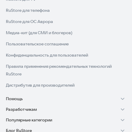
RuStore для телефона
RuStore для ОС Аврора
Медиа-кит (для СМИ и блогеров)
Пользовательское соглашение
Конфиденциальность для пользователей
Правила применения рекомендательных технологий
RuStore
Дистрибутив для производителей
Помощь
Разработчикам
Установка RuStore на TV
Популярные категории
Зарабатывать с RuStore
Установка RuStore на телефон
Блог RuStore
Игры для Android