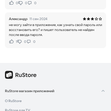
0
0
0
Нравится:
Не нравится:
Александр
11 сен 2024
не могу зайти в приложение, как узнать свой пароль или
восстановить его? и пишет пользователь не найден
после ввода пароля.
1
0
0
Нравится:
Не нравится:
RuStore магазин приложений
О RuStore
RuStore для TV