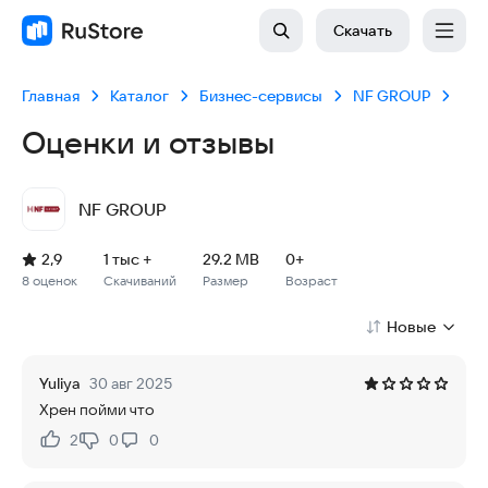
Скачать
Главная
Каталог
Бизнес-сервисы
NF GROUP
Оценки и отзывы
NF GROUP
Рейтинг: 2,9, 8 оценок
Скачиваний: 1 тыс +
Размер файла: 29.2 MB
Возрастное ограничение: 29.2 MB
2,9
1 тыс +
29.2 MB
0+
8 оценок
Скачиваний
Размер
Возраст
Новые
Yuliya
30 авг 2025
Хрен пойми что
2
0
0
Нравится:
Не нравится: