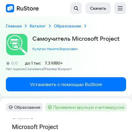
Скачать
Главная
Каталог
Образование
Самоучитель Microsoft Project
Культин Никита Борисович
(
)
0,0
до 1 тыс
7.3 MB
0+
Рейтинг:
Нет оценок
Скачиваний
Размер
Возраст
:
:
:
Установить с помощью RuStore
Образование
Проверено вручную и антивирусом
Категория
:
Тег
:
Скриншоты