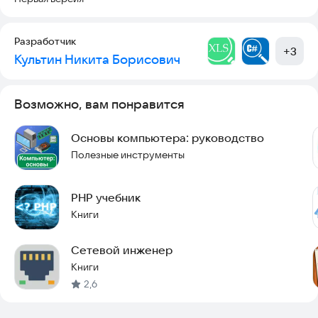
Оглавление
Разработчик
О книге
+
3
Культин Никита Борисович
Microsoft Project
Шаги разработки графика реализации проекта
Начало работы
График реализации проекта
Возможно, вам понравится
Задачи проекта
Формирование структуры проекта
Основы компьютера: руководство
Ресурсы проекта
Полезные инструменты
Сохранение проекта
Печать графика реализации проекта
Заключение
PHP учебник
Литература
Книги
Сетевой инженер
Книги
2,6