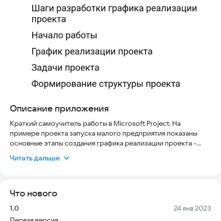
Описание приложения
Краткий самоучитель работы в Microsoft Project. На
примере проекта запуска малого предприятия показаны
основные этапы создания графика реализации проекта -
диаграммы Ганта.
Читать дальше
Для начинающих пользователей Microsoft Project, тех, кто
хочет правильно планировать проекты, но пока не знаком с
Что нового
Microsoft Project.
Версия:
Дата:
1.0
24 янв 2023
© Культин Н.Б., 2023
Первая версия