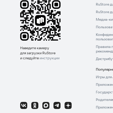
RuStore д
RuStore 
Медиа-кит
Пользова
Конфиден
пользова
Правила 
Наведите камеру
рекоменд
для загрузки RuStore
и следуйте
инструкции
Дистрибу
Популярн
Игры для 
Приложен
Государс
Родителя
Приложен