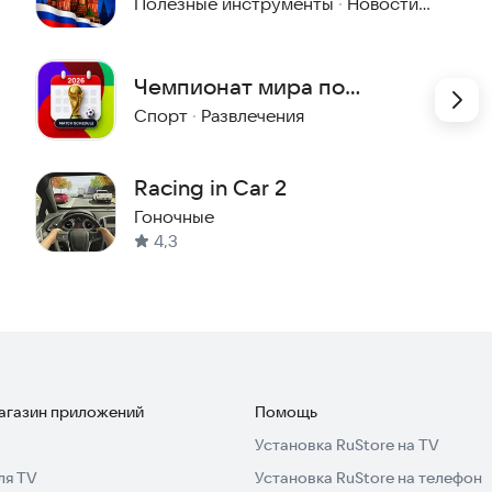
события и даты
Полезные инструменты
·
Новости и события
Чемпионат мира по
футболу 2026: Расписание
Спорт
·
Развлечения
матчей
Racing in Car 2
Гоночные
4,3
магазин приложений
Помощь
Установка RuStore на TV
ля TV
Установка RuStore на телефон