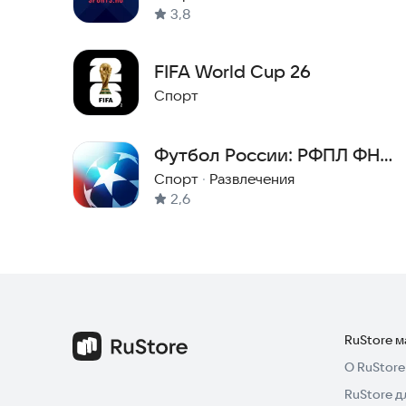
3,8
FIFA World Cup 26
Спорт
Футбол России: РФПЛ ФНЛ
онлайн
Спорт
·
Развлечения
2,6
RuStore 
О RuStore
RuStore д