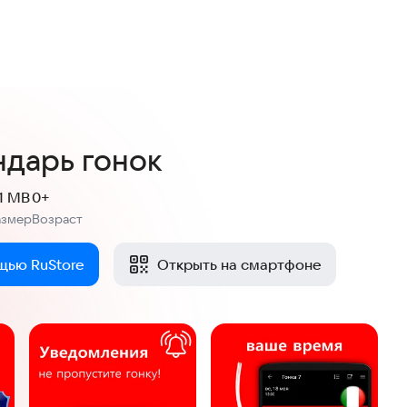
ндарь гонок
.1 MB
0+
азмер
Возраст
:
щью RuStore
Открыть на смартфоне