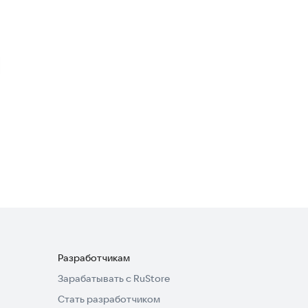
Спорт
Футбол ТВ онлайн
Спорт
·
Развлечения
3,6
Футбол | Спортс" — 2025
Спорт
·
Новости и события
3,9
Разработчикам
Зарабатывать с RuStore
Стать разработчиком