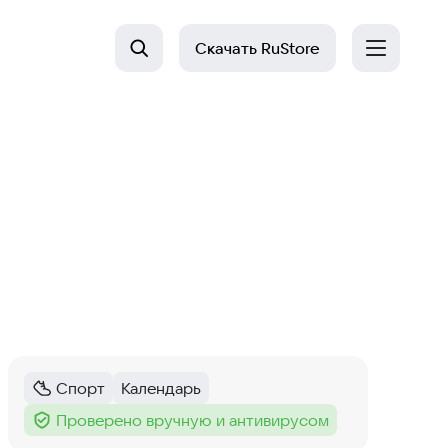
Скачать
RuStore
Спорт
Календарь
Категория
:
Тег
:
Проверено вручную и антивирусом
Тег
: