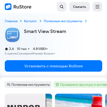
Скачать
Главная
Каталог
Полезные инструменты
Smart View Stream
(
)
2,6
10 тыс +
4.8 MB
0+
Рейтинг:
5 оценок
Скачиваний
Размер
Возраст
:
:
:
Установить с помощью RuStore
Полезные инструменты
Проверено вручную и антив
Категория
:
Тег
:
Скриншоты