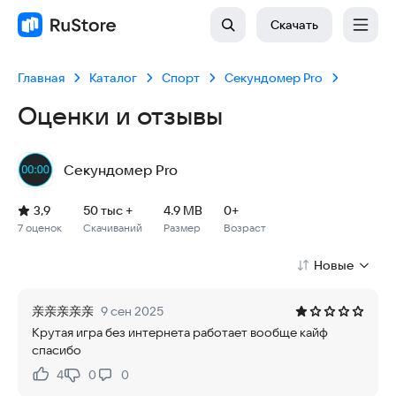
Скачать
Главная
Каталог
Спорт
Секундомер Pro
Оценки и отзывы
Секундомер Pro
Рейтинг: 3,9, 7 оценок
Скачиваний: 50 тыс +
Размер файла: 4.9 MB
Возрастное ограничение: 4.9 MB
3,9
50 тыс +
4.9 MB
0+
7 оценок
Скачиваний
Размер
Возраст
Новые
亲亲亲亲亲
9 сен 2025
Крутая игра без интернета работает вообще кайф
спасибо
4
0
0
Нравится:
Не нравится: