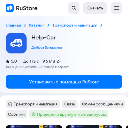
Скачать
Главная
Каталог
Транспорт и навигация
Help-Car
Добров Владислав
(
)
5,0
до 1 тыс
9.6 MB
12+
Рейтинг:
183 оценки
Скачиваний
Размер
Возраст
:
:
:
Установить с помощью RuStore
Транспорт и навигация
Связь
Обмен сообщениями
Категория
:
Тег
:
Тег
:
События
Проверено вручную и антивирусом
Тег
:
Тег
: