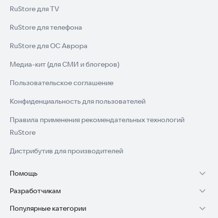
RuStore для TV
RuStore для телефона
RuStore для ОС Аврора
Медиа-кит (для СМИ и блогеров)
Пользовательское соглашение
Конфиденциальность для пользователей
Правила применения рекомендательных технологий
RuStore
Дистрибутив для производителей
Помощь
Разработчикам
Установка RuStore на TV
Популярные категории
Зарабатывать с RuStore
Установка RuStore на телефон