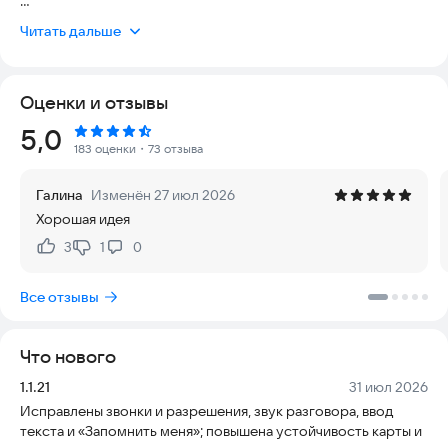
🚗 ОСНОВНЫЕ ФУНКЦИИ:
Читать дальше
• Быстрый вызов помощи на дороге
• Карта с водителями поблизости
• Чат с помощниками в реальном времени
Оценки и отзывы
• Видеозвонки для уточнения проблемы
• Push-уведомления о запросах помощи
Рейтинг:
5,0
• Городские чаты автомобилистов
183 оценки
・73 отзыва
• Рейтинг и отзывы пользователей
Галина
Изменён 27 июл 2026
🔧 КАК ЭТО РАБОТАЕТ:
Хорошая идея
1. Создайте запрос о помощи на карте
2. Водители рядом увидят ваш запрос
3
1
0
Нравится:
Не нравится:
3. Договоритесь в чате о деталях
4. Получите помощь!
Все отзывы
💡 ПОМОГАЙТЕ ДРУГИМ:
Видите запрос поблизости? Откликнитесь и помогите!
Что нового
Зарабатывайте положительный рейтинг и благодарности.
Версия:
Дата:
1.1.21
31 июл 2026
✅ Безопасно — рейтинги и отзывы
Исправлены звонки и разрешения, звук разговора, ввод
✅ Бесплатно — никаких комиссий
текста и «Запомнить меня»; повышена устойчивость карты и
✅ Удобно — простой интерфейс