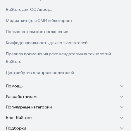
RuStore для ОС Аврора
Медиа-кит (для СМИ и блогеров)
Пользовательское соглашение
Конфиденциальность для пользователей
Правила применения рекомендательных технологий
RuStore
Дистрибутив для производителей
Помощь
Разработчикам
Установка RuStore на TV
Популярные категории
Зарабатывать с RuStore
Установка RuStore на телефон
Блог RuStore
Игры для Android
Стать разработчиком
Установка RuStore в машину
Подборки
Обзоры игр для Android 2025
Приложения банков
Доступ к RuStore Консоль