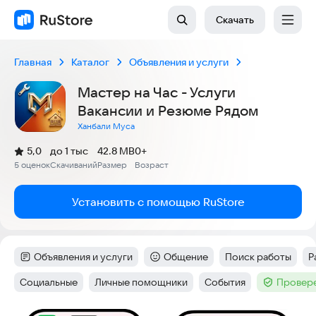
Скачать
Главная
Каталог
Объявления и услуги
Мастер на Час - Услуги
Вакансии и Резюме Рядом
Ханбали Муса
(
)
5,0
до 1 тыс
42.8 MB
0+
Рейтинг:
5 оценок
Скачиваний
Размер
Возраст
:
:
:
Установить с помощью RuStore
Объявления и услуги
Общение
Поиск работы
Р
Категория
:
Категория
:
Тег
:
Т
Социальные
Личные помощники
События
Провере
Тег
:
Тег
:
Тег
:
Тег
: