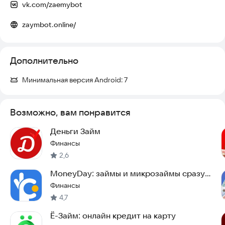
vk.com/zaemybot
Если вам нужен займ онлайн срочно, ЗаймБот поможет
zaymbot.online/
быстро найти подходящее предложение и перейти к
оформлению. Приложение подойдет тем, кто хочет
получить займ на карту без лишних сложностей и долгого
поиска.
Дополнительно
С помощью ЗаймБот можно искать микрозаймы онлайн,
Минимальная версия Android:
7
сравнивать условия и выбирать предложения, которые
подходят по сумме, сроку и формату получения. Это
удобный способ посмотреть доступные варианты и
Возможно, вам понравится
оформить займ онлайн в несколько шагов.
Деньги Займ
В приложении доступны:
Финансы
— займы онлайн
2,6
— микрозаймы на карту
— предложения от МФО
MoneyDay: займы и микрозаймы сразу
— быстрый переход к оформлению
на карту онлайн
Финансы
— удобный просмотр условий
4,7
— поиск займов в одном месте
Ё-Займ: онлайн кредит на карту
ЗаймБот — это удобное приложение для тех, кто хочет