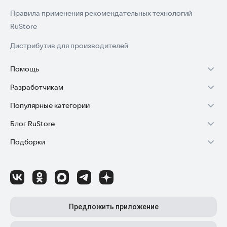
Правила применения рекомендательных технологий
RuStore
Дистрибутив для производителей
Помощь
Разработчикам
Установка RuStore на TV
Популярные категории
Зарабатывать с RuStore
Установка RuStore на телефон
Блог RuStore
Игры для Android
Стать разработчиком
Установка RuStore в машину
Подборки
Обзоры игр для Android 2025
Приложения банков
Доступ к RuStore Консоль
Помощь пользователям RuStore
Игровой набор
Обзоры мобильных приложений 2025
Государственные
RuStore SDK (документация)
Покупки и возвраты
Финансы
Лайфхаки и советы для Android-пользователей
Родителям
Блог RuStore для разработчиков
Авторизация в RuStore
Самое необходимое
Обзоры и инструкции по установке игр и программ
Приложения для шопинга
Соглашение о распространении
Сбой обновления приложений
Предложить приложение
Полезные инструменты
Материалы RuStore: инструкции, обзоры, новости
Приложения для ТВ
Регистрация иностранной компании
Детский режим