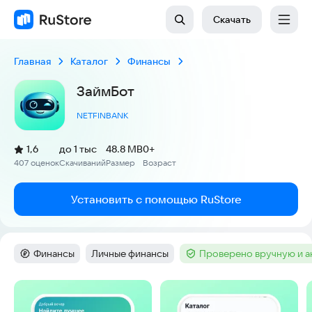
Скачать
Главная
Каталог
Финансы
ЗаймБот
NETFINBANK
(
)
1,6
до 1 тыс
48.8 MB
0+
Рейтинг:
407 оценок
Скачиваний
Размер
Возраст
:
:
:
Установить с помощью RuStore
Финансы
Личные финансы
Проверено вручную и 
Категория
:
Тег
:
Тег
:
Скриншоты