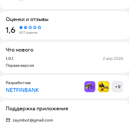
В приложении собраны предложения от МФО и сервисов
онлайн-займов, чтобы вы могли быстрее перейти к
Оценки и отзывы
оформлению и получить деньги на карту на удобных
условиях. ЗаймБот помогает сэкономить время и упростить
Рейтинг:
1,6
поиск займа онлайн, когда важны скорость, удобство и
407 оценок
понятные условия.
Что можно делать в ЗаймБот:
Что нового
— искать займы онлайн на карту
Версия:
Дата:
1.0.1
2 апр 2026
— сравнивать предложения МФО
— выбирать сумму и срок займа
Первая версия
— переходить к оформлению онлайн
— смотреть актуальные условия по займам
— находить удобные предложения в одном месте
Разработчик
+
9
NETFINBANK
Почему выбирают ЗаймБот:
— быстрый доступ к предложениям по займам
— удобный поиск и оформление онлайн
Поддержка приложения
— займы на карту без лишних шагов
— понятный интерфейс
zaymbot@gmail.com
— все предложения в одном приложении
— экономия времени при поиске займа