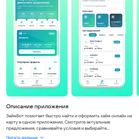
Описание приложения
ЗаймБот помогает быстро найти и оформить займ онлайн на
карту в одном приложении. Смотрите актуальные
предложения, сравнивайте условия и выбирайте
подходящий вариант без долгого поиска по разным сайтам.
Читать дальше