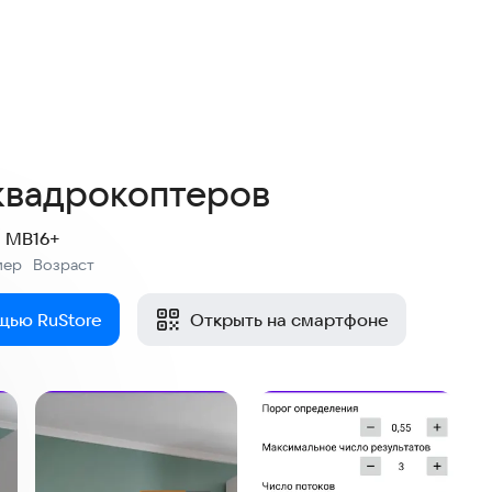
4,8
11 оценок
квадрокоптеров
7 MB
16+
мер
Возраст
:
щью RuStore
Открыть на смартфоне