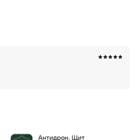
прямую зависит от качества камеры и видео и
ели глубокого обучения пока еще далеки от
спознвать ничего, когда в поле зрения явно попал
ь. Приложение представлено в ознакомительных
drone_4756847
Робот иконки от Izwar Muis - Flaticon
Антидрон. Щит