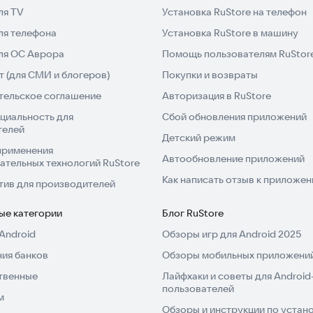
ля TV
Установка RuStore на телефон
ля телефона
Установка RuStore в машину
для ОС Аврора
Помощь пользователям RuStor
 (для СМИ и блогеров)
Покупки и возвраты
тельское соглашение
Авторизация в RuStore
циальность для
Сбой обновления приложений
телей
Детский режим
применения
Автообновление приложений
ательных технологий RuStore
Как написать отзыв к приложе
тив для производителей
ые категории
Блог RuStore
Android
Обзоры игр для Android 2025
ия банков
Обзоры мобильных приложений
твенные
Лайфхаки и советы для Android
пользователей
м
Обзоры и инструкции по устано