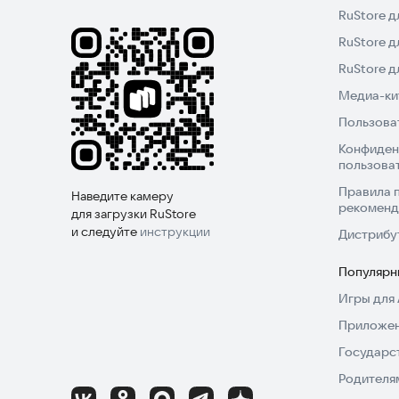
RuStore д
RuStore д
RuStore 
Медиа-кит
Пользова
Конфиден
пользова
Правила 
Наведите камеру
рекоменд
для загрузки RuStore
и следуйте
инструкции
Дистрибу
Популярн
Игры для 
Приложен
Государс
Родителя