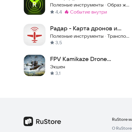
Карта + Оповещения
Полезные инструменты
·
Образ жизни
4,4
событие внутри
Метка
:
Радар - Карта дронов и
БПЛА с оповещением
Полезные инструменты
·
Транспорт и навигация
3,5
FPV Kamikaze Drone
Simulator
Экшен
3,1
RuStore 
О RuStore