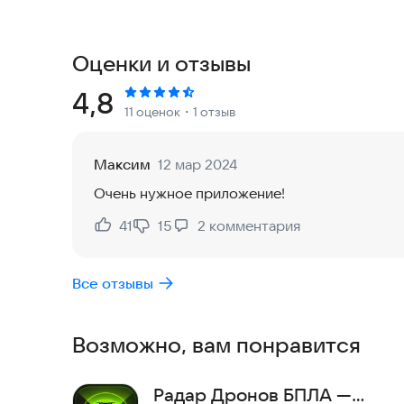
Важно: К сожалению точность распознавания на
производительности устройства. Да и сами мод
совершенства, поэтому приложение может не ра
Оценки и отзывы
квадрокоптер или наоборот ложно срабатыват
целях.
Рейтинг:
4,8
11 оценок
・1 отзыв
Иконки:
https://www.flaticon.com/ru/free-icon/
Максим
12 мар 2024
Очень нужное приложение!
41
15
2
комментария
Нравится:
Не нравится:
Все отзывы
Возможно, вам понравится
Радар Дронов БПЛА —