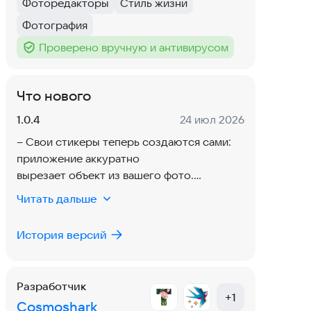
Фоторедакторы
Стиль жизни
Тег
:
Тег
:
Фотография
Тег
:
Проверено вручную и антивирусом
Тег
:
Что нового
Версия:
Дата:
1.0.4
24 июл 2026
– Свои стикеры теперь создаются сами:
приложение аккуратно
вырезает объект из вашего фото.
– Серьёзно прокачали работу с цветом:
Читать дальше
выбирайте любой оттенок
и сохраняйте любимые цвета в избранное.
История версий
– Обновили коллекцию стикеров и фонов.
– Поработали над дизайном и плавностью
интерфейса.
Разработчик
– Повысили стабильность работы
+
1
Cosmoshark
приложения.