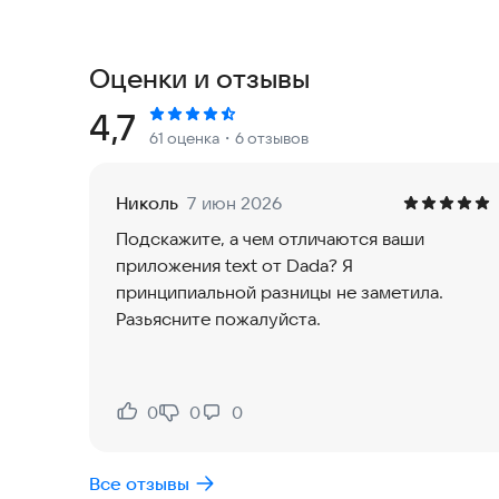
Используйте большую коллекцию бесплатных с
различных инструментов. Выбирайте из готовы
работаете. Начните делать стильные коллажи у
Оценки и отзывы
ОГРОМНЫЙ НАБОР СТИКЕРОВ
Рейтинг:
4,7
61 оценка
・6 отзывов
Выбирайте стикеры для коллажа из обширной 
поиском. Работайте со слоями: настраивайте яр
множество других параметров.
Николь
7 июн 2026
Подскажите, а чем отличаются ваши
ДОБАВЛЯЙТЕ ТЕКСТ В КОЛЛАЖ
приложения text от Dada? Я
Большой выбор красивых шрифтов с поддержко
принципиальной разницы не заметила.
настройки текста.
Разьясните пожалуйста.
СВОИ СТИКЕРЫ
Не хватило нашей коллекции? Сделайте стикер
Создайте уникальный коллаж.
0
0
0
Нравится:
Не нравится:
ФОНЫ
Все отзывы
Красивые фоновые картинки для ваших коллажей