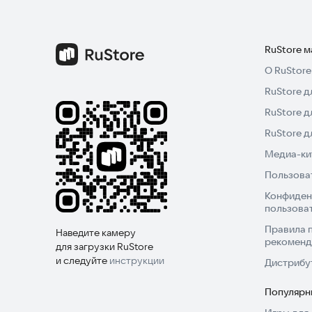
RuStore 
О RuStore
RuStore д
RuStore д
RuStore 
Медиа-кит
Пользова
Конфиден
пользова
Правила 
Наведите камеру
рекоменд
для загрузки RuStore
и следуйте
инструкции
Дистрибу
Популярн