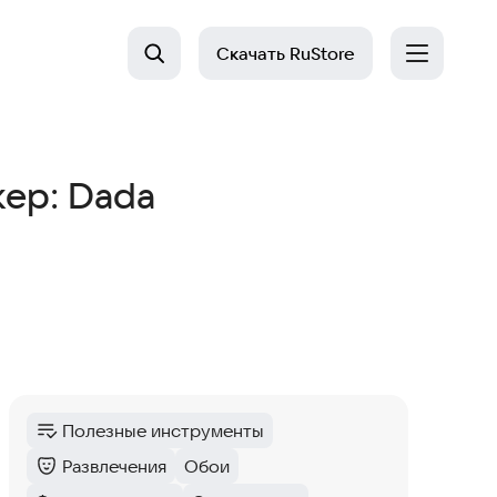
Скачать
RuStore
кер: Dada
Полезные инструменты
Категория
:
Развлечения
Обои
Категория
:
Тег
: