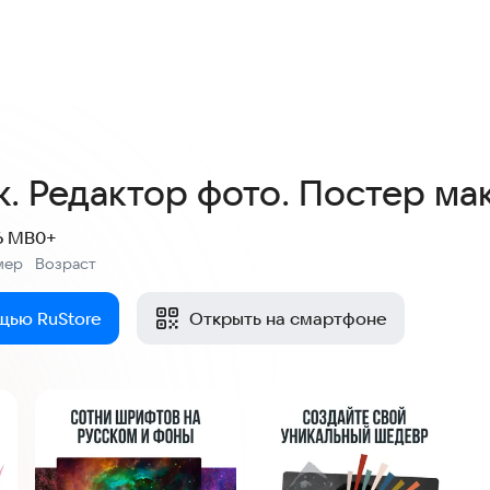
4,7
61 оценка
. Редактор фото. Постер ма
6 MB
0+
мер
Возраст
:
щью RuStore
Открыть на смартфоне