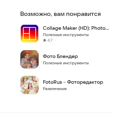
СОХРАНЯЙТЕ ПРОЕКТЫ
Возможно, вам понравится
Сохраняйте коллажи над которыми работаете, 
Collage Maker (HD): Photo
Благодарим за вашу поддержку и обратную свя
пообщаться с вами и ответить на любые вопро
Grid
Полезные инструменты
4,7
Фото Блендер
Полезные инструменты
FotoRus－Фоторедактор
Развлечения