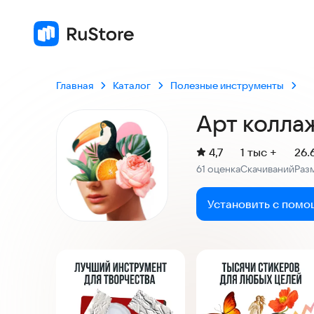
Главная
Каталог
Полезные инструменты
Арт коллаж
(
)
4,7
1 тыс +
26.
Рейтинг:
61 оценка
Скачиваний
Раз
:
:
Установить с помо
Скриншоты