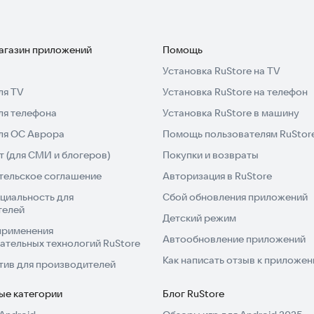
магазин приложений
Помощь
Установка RuStore на TV
ля TV
Установка RuStore на телефон
ля телефона
Установка RuStore в машину
для ОС Аврора
Помощь пользователям RuStor
 (для СМИ и блогеров)
Покупки и возвраты
тельское соглашение
Авторизация в RuStore
циальность для
Сбой обновления приложений
телей
Детский режим
применения
Автообновление приложений
ательных технологий RuStore
Как написать отзыв к приложе
тив для производителей
ые категории
Блог RuStore