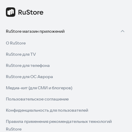
Положения и условия:
https://devar.org/eula/
Политика конфиденциальности:
https://devar.org/privacy-
policy/
RuStore магазин приложений
Следите за нашими новостями в социальных сетях:
О RuStore
Vk:
https://vk.com/devarkids
RuStore для TV
Скачайте Devar прямо сейчас и начните увлекательное
путешествие в мир знаний вместе с любимыми героями!
RuStore для телефона
RuStore для ОС Аврора
Медиа-кит (для СМИ и блогеров)
Пользовательское соглашение
Конфиденциальность для пользователей
Правила применения рекомендательных технологий
RuStore