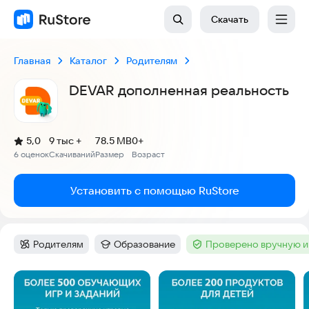
Скачать
Главная
Каталог
Родителям
DEVAR дополненная реальность
(
)
5,0
9 тыс +
78.5 MB
0+
Рейтинг:
6 оценок
Скачиваний
Размер
Возраст
:
:
:
Установить с помощью RuStore
Родителям
Образование
Проверено вручную и
Категория
:
Категория
:
Тег
:
Скриншоты