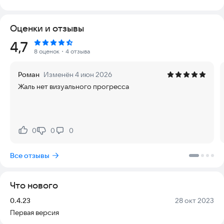
виде. Приложение поддерживает актуальные версии
Android и позволяет синхронизировать данные без
Оценки и отзывы
необходимости постоянного подключения к интернету.
Рейтинг:
4,7
CardDAV — это расширение протокола WebDAV, которое
8 оценок
・4 отзыва
специально предназначено для работы с контактными
данными. С помощью CardDAV-Sync пользователи могут
Роман
Изменён 4 июн 2026
импортировать, экспортировать и синхронизировать свои
Жаль нет визуального прогресса
контакты между различными устройствами и серверами,
поддерживающими этот протокол.
Приложение подходит для тех, кто хочет управлять своими
контактами в одном месте и не зависеть от одного
0
0
0
Нравится:
Не нравится:
провайдера. Оно поддерживает работу с популярными
сервисами, такими как OwnCloud, Nextcloud и другими.
Все отзывы
Если вы ищете надёжное и простое решение для
синхронизации контактов, попробуйте CardDAV-Sync.
Что нового
Версия:
Дата:
0.4.23
28 окт 2023
Первая версия