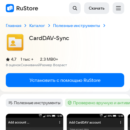
Скачать
Главная
Каталог
Полезные инструменты
CardDAV-Sync
(
)
4,7
1 тыс +
2.3 MB
0+
Рейтинг:
8 оценок
Скачиваний
Размер
Возраст
:
:
:
Установить с помощью RuStore
Полезные инструменты
Проверено вручную и антив
Категория
:
Тег
:
Скриншоты