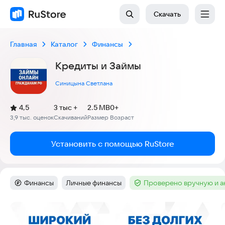
Скачать
Главная
Каталог
Финансы
Кредиты и Займы
Синицына Светлана
(
)
4,5
3 тыс +
2.5 MB
0+
Рейтинг:
3,9 тыс. оценок
Скачиваний
Размер
Возраст
:
:
:
Установить с помощью RuStore
Финансы
Личные финансы
Проверено вручную и 
Категория
:
Тег
:
Тег
:
Скриншоты