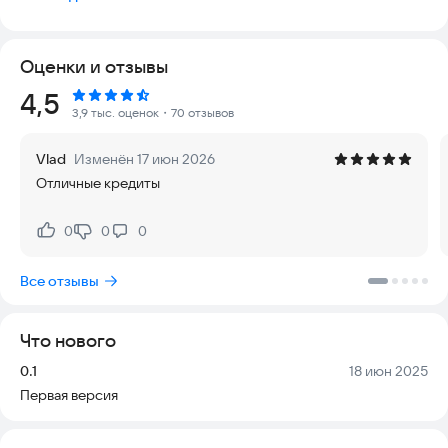
кредиты онлайн всего за несколько минут — без очередей,
сложных анкет и лишней волокиты.
Оценки и отзывы
🔍 Условия микрозаймов:
Сумма: от 1 000 до 50 000 рублей
Рейтинг:
4,5
Срок: до 365 дней
3,9 тыс. оценок
・70 отзывов
Процентная ставка: до 401,5% годовых
Ежедневная ставка: до 1,1%
Vlad
Изменён 17 июн 2026
Минимальный срок погашения: 2 месяца
Отличные кредиты
Максимальный срок: 12 месяцев
Годовой процент: от 1% до 365%
0
0
0
Нравится:
Не нравится:
🏦 Условия кредитов:
Минимальный срок кредита: 75 дней
Все отзывы
Максимальный срок: до 84 месяцев
Минимальная ставка: 4% годовых (APR, включая все
комиссии и налоги)
Что нового
Максимальная ставка: до 89,9% годовых (APR, включая все
сборы и налоги)
Версия:
Дата:
0.1
18 июн 2025
Первая версия
💡 Что вы получаете с приложением «Кредиты и Займы»:
📌 1. Доступ ко всем видам кредитования
Выбирайте среди десятков актуальных предложений — от