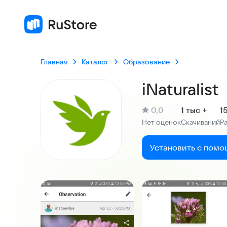
Главная
Каталог
Образование
iNaturalist
(
)
0,0
1 тыс +
1
Рейтинг:
Нет оценок
Скачиваний
Р
:
:
Установить с помо
Скриншоты