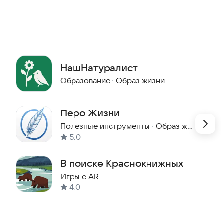
 над сохранением природы. Это совместный проект
о географического общества.
домом, так и в дальних путешествиях
 с сообществом
НашНатуралист
го, что вы увидели, от других участников
Образование
·
Образ жизни
пределить, что они заметили
ьшие группы и ученых-любителей, увлеченных
Перо Жизни
Полезные инструменты
·
Образ жизни
ом сайте.
5,0
ое путешествие в мир природы!
В поиске Краснокнижных
Игры с AR
4,0