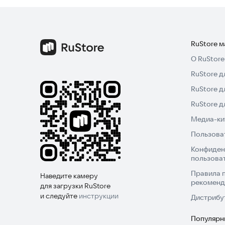
RuStore 
О RuStore
RuStore д
RuStore д
RuStore 
Медиа-кит
Пользова
Конфиден
пользова
Правила 
Наведите камеру
рекоменд
для загрузки RuStore
и следуйте
инструкции
Дистрибу
Популярн