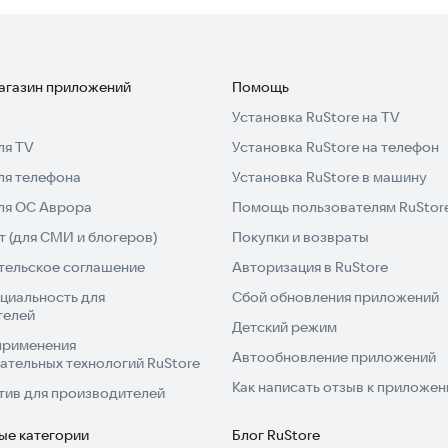
магазин приложений
Помощь
Установка RuStore на TV
ля TV
Установка RuStore на телефон
ля телефона
Установка RuStore в машину
для ОС Аврора
Помощь пользователям RuStor
 (для СМИ и блогеров)
Покупки и возвраты
тельское соглашение
Авторизация в RuStore
циальность для
Сбой обновления приложений
телей
Детский режим
применения
Автообновление приложений
ательных технологий RuStore
Как написать отзыв к приложе
тив для производителей
ые категории
Блог RuStore