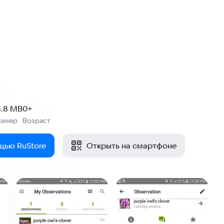
5.8 MB
0+
азмер
Возраст
:
щью RuStore
Открыть на смартфоне