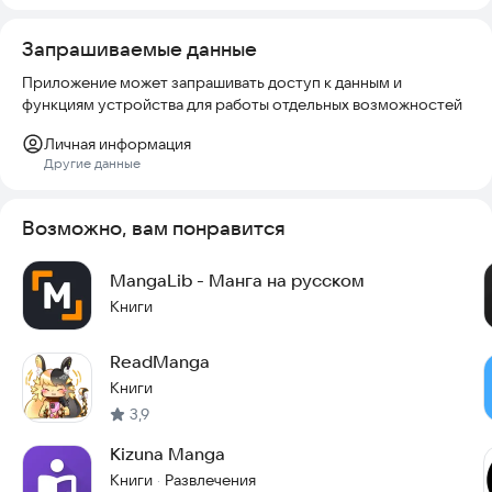
- Manga & Manhwa» берется из открытых интернет-
источников в соответствии с пользовательскими
Запрашиваемые данные
соглашениями этих источников.
Приложение может запрашивать доступ к данным и
Скачайте QManga прямо сейчас и начните читать любимые
функциям устройства для работы отдельных возможностей
истории уже сегодня.
Личная информация
Другие данные
Возможно, вам понравится
MangaLib - Манга на русском
Книги
ReadManga
Книги
3,9
Kizuna Manga
Книги
Развлечения
·