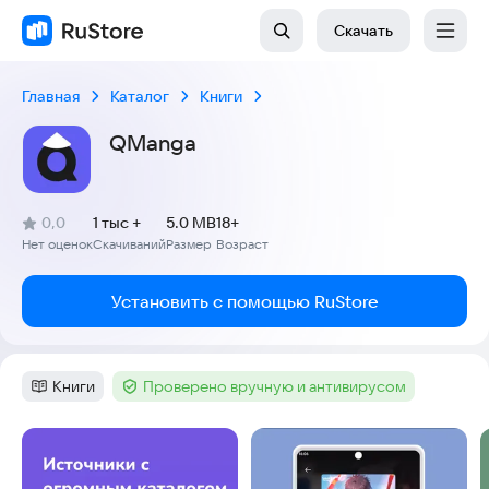
Скачать
Главная
Каталог
Книги
QManga
(
)
0,0
1 тыс +
5.0 MB
18+
Рейтинг:
Нет оценок
Скачиваний
Размер
Возраст
:
:
:
Установить с помощью RuStore
Книги
Проверено вручную и антивирусом
Категория
:
Тег
:
Скриншоты