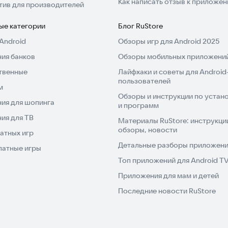
Как написать отзыв к приложе
тив для производителей
ые категории
Блог RuStore
Android
Обзоры игр для Android 2025
ия банков
Обзоры мобильных приложений
твенные
Лайфхаки и советы для Android
пользователей
м
Обзоры и инструкции по устано
ия для шопинга
и программ
ия для ТВ
Материалы RuStore: инструкци
обзоры, новости
атных игр
Детальные разборы приложений
латные игры
Топ приложений для Android T
Приложения для мам и детей
Последние новости RuStore