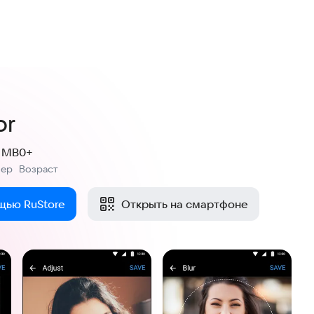
or
8 MB
0+
мер
Возраст
:
щью RuStore
Открыть на смартфоне