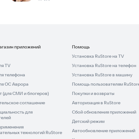
нии. Вы можете легко поделиться ими в социальных
 копий.
нт для создания коллажей. Попробуйте Photo Editor
магазин приложений
Помощь
Установка RuStore на TV
ля TV
Установка RuStore на телефон
ля телефона
Установка RuStore в машину
для ОС Аврора
Помощь пользователям RuStor
 (для СМИ и блогеров)
Покупки и возвраты
тельское соглашение
Авторизация в RuStore
циальность для
Сбой обновления приложений
телей
Детский режим
применения
Автообновление приложений
ательных технологий RuStore