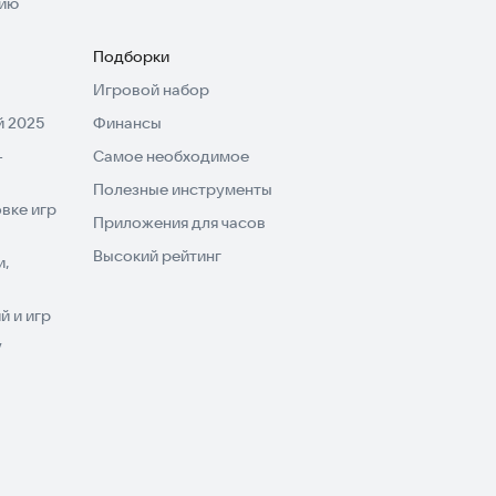
нию
Подборки
Игровой набор
 2025
Финансы
-
Самое необходимое
Полезные инструменты
вке игр
Приложения для часов
Высокий рейтинг
и,
 и игр
V