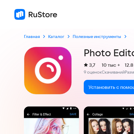
3,7
9 оценок
Главная
Каталог
Полезные инструменты
Photo Edit
(
)
3,7
10 тыс +
12.
Рейтинг:
9 оценок
Скачиваний
Раз
:
:
Установить с помо
Скриншоты