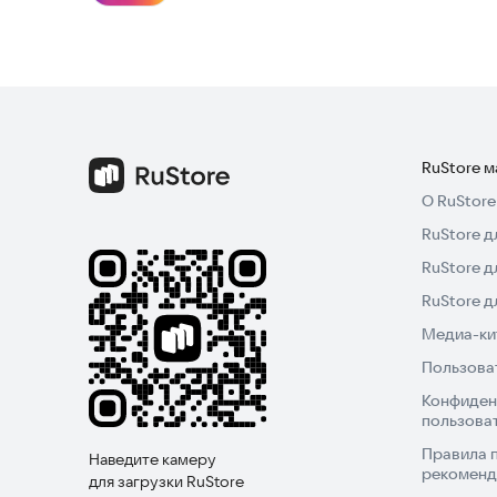
Высокое качество
Сохраняйте фото и коллажи в высоком разреше
сетях или распечатать для создания физических
Это отличный редактор фотографий и инструме
Pro и бесплатную версию прямо сейчас!
RuStore 
О RuStore
RuStore д
RuStore д
RuStore 
Медиа-кит
Пользова
Конфиден
пользова
Правила 
Наведите камеру
рекоменд
для загрузки RuStore