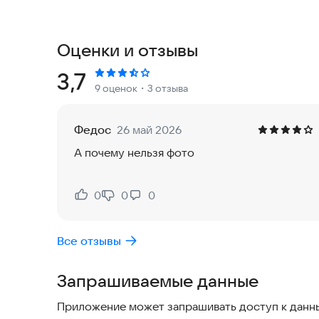
С помощью встроенных фильтров и эффектов вы
Редактор предлагает широкий набор инструмен
насыщенности и цветопередачи. Это отличный 
Оценки и отзывы
результат без лишних затрат.
Рейтинг:
3,7
9 оценок
・3 отзыва
Благодаря функциям размытия, кадрирования, до
снимки станут по-настоящему выдающимися. П
творчество не имело границ. Это бесплатный р
Федос
26 май 2026
доступной каждому.
А почему нельзя фото
Мастер создания фотоколлажей позволяет объе
можете выбрать подходящий шаблон, настроить 
0
0
0
Нравится:
Не нравится:
поделиться результатом с друзьями. Это эффе
Все отзывы
Ключевые возможности:
Запрашиваемые данные
Blur Photo Editor
Примените эффект размытия к фотографии, что
Приложение может запрашивать доступ к данны
опубликовать снимок без необходимости его к