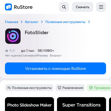
Скачать
Главная
Каталог
Полезные инструменты
FotoSlider
(
)
0,0
до 1 тыс
58.1 MB
0+
Рейтинг:
Нет оценок
Скачиваний
Размер
Возраст
:
:
:
Установить с помощью RuStore
Полезные инструменты
Развлечения
Проверен
Категория
:
Категория
:
Тег
:
Скриншоты