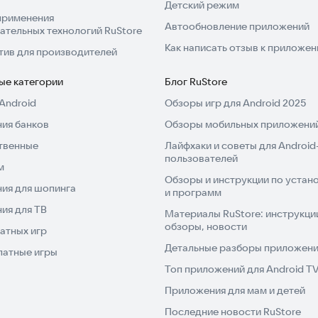
Детский режим
применения
Автообновление приложений
ательных технологий RuStore
Как написать отзыв к приложе
тив для производителей
ые категории
Блог RuStore
Android
Обзоры игр для Android 2025
ия банков
Обзоры мобильных приложений
твенные
Лайфхаки и советы для Android
пользователей
м
Обзоры и инструкции по устано
ия для шопинга
и программ
ия для ТВ
Материалы RuStore: инструкци
обзоры, новости
атных игр
Детальные разборы приложений
латные игры
Топ приложений для Android T
Приложения для мам и детей
Последние новости RuStore