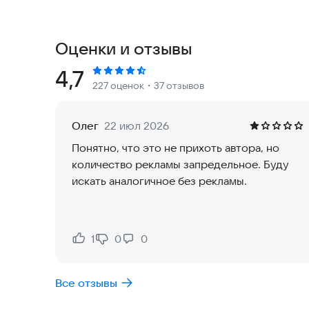
охраны":
- тестирование частных охранников на 4-й разр
- тестирование частных охранников на 5-й разр
Оценки и отзывы
- тестирование частных охранников на 6-й разр
- режим "Обучение", который позволяет поэтап
Рейтинг:
4,7
227 оценок
・37 отзывов
- режим "Марафон", который позволяет создат
вопросов
- режим "Темы", который позволяет пройти тес
Олег
22 июл 2026
- режим "Мои ошибки" - работа над собственн
Понятно, что это не прихоть автора, но
- режим "Избранные вопросы", который позволя
количество рекламы запредельное. Буду
пройти тест по сформированному списку
искать аналогичное без рекламы.
- просмотр списка вопросов по категориям, с
- ссылки на актуальное законодательство, с 
- есть возможность оставлять свои заметки к 
- хранение статистики тестирования, с послед
1
0
0
Нравится:
Не нравится:
диаграмм
Все отзывы
Приложение не требует постоянного подключен