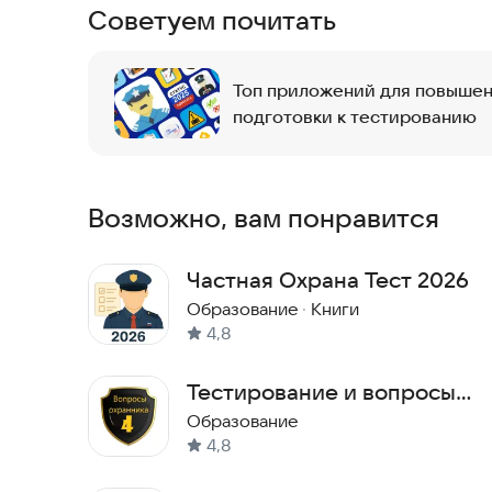
Советуем почитать
Топ приложений для повышен
подготовки к тестированию
Возможно, вам понравится
Частная Охрана Тест 2026
Образование
·
Книги
4,8
Тестирование и вопросы
охранника 4 разряда.
Образование
4,8