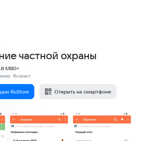
4,7
227 оценок
ние частной охраны
2.8 MB
0+
азмер
Возраст
:
щью RuStore
Открыть на смартфоне