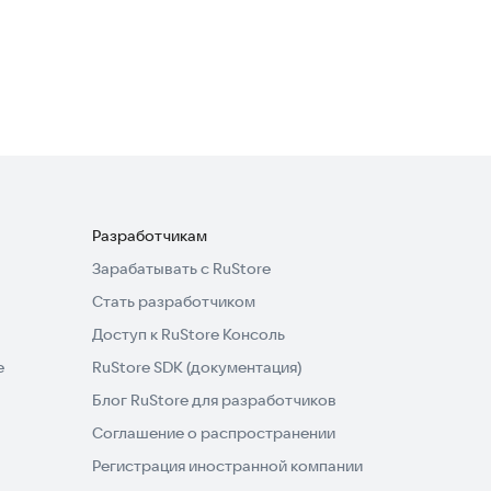
Электробезопасность 3
группа
Образование
Разработчикам
Зарабатывать с RuStore
Стать разработчиком
Доступ к RuStore Консоль
e
RuStore SDK (документация)
Блог RuStore для разработчиков
Соглашение о распространении
Регистрация иностранной компании