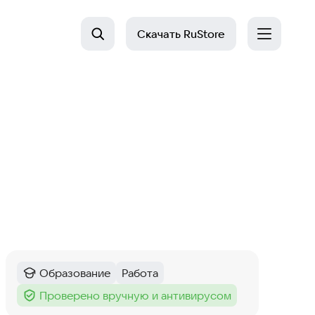
Скачать
RuStore
Образование
Работа
Категория
:
Тег
:
Проверено вручную и антивирусом
Тег
: