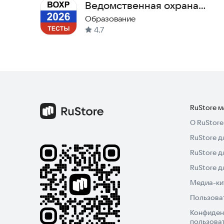
Ведомственная охрана
2026 — актуальные
Образование
4,7
вопросы
RuStore 
О RuStore
RuStore д
RuStore д
RuStore 
Медиа-кит
Пользова
Конфиден
пользова