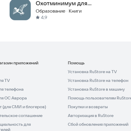
Охотминимум для
охотников 2026
Образование
·
Книги
4,9
магазин приложений
Помощь
Установка RuStore на TV
ля TV
Установка RuStore на телефон
ля телефона
Установка RuStore в машину
для ОС Аврора
Помощь пользователям RuStor
 (для СМИ и блогеров)
Покупки и возвраты
тельское соглашение
Авторизация в RuStore
циальность для
Сбой обновления приложений
телей