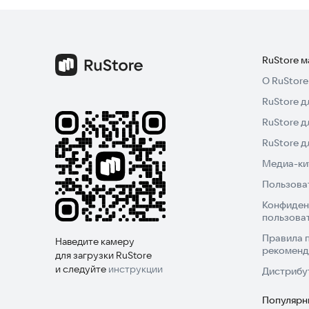
RuStore 
О RuStore
RuStore д
RuStore д
RuStore 
Медиа-кит
Пользова
Конфиден
пользова
Правила 
Наведите камеру
рекоменд
для загрузки RuStore
и следуйте
инструкции
Дистрибу
Популярн