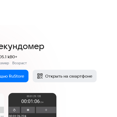
секундомер
05.1 kB
0+
азмер
Возраст
:
щью RuStore
Открыть на смартфоне