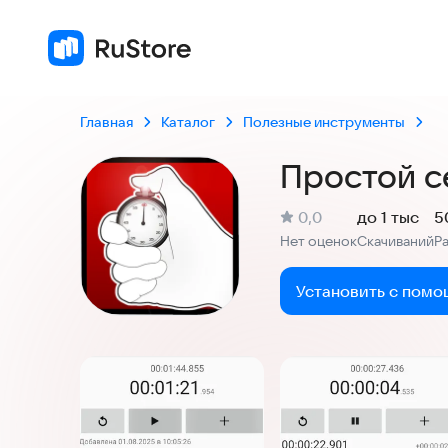
Главная
Каталог
Полезные инструменты
Простой 
(
)
0,0
до 1 тыс
5
Рейтинг:
Нет оценок
Скачиваний
Р
:
:
Установить с помо
Скриншоты