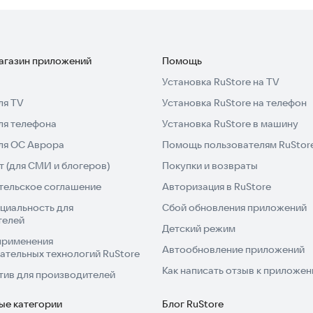
магазин приложений
Помощь
Установка RuStore на TV
ля TV
Установка RuStore на телефон
ля телефона
Установка RuStore в машину
для ОС Аврора
Помощь пользователям RuStor
 (для СМИ и блогеров)
Покупки и возвраты
тельское соглашение
Авторизация в RuStore
циальность для
Сбой обновления приложений
телей
Детский режим
применения
Автообновление приложений
ательных технологий RuStore
Как написать отзыв к приложе
тив для производителей
ые категории
Блог RuStore