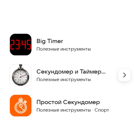
е последнего события.
Big Timer
 увеличения громкости.
Полезные инструменты
тной кнопки уменьшения громкости.
Секундомер и Таймер
(Фрее)
Полезные инструменты
Простой Секундомер
Полезные инструменты
·
Спорт