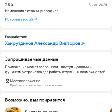
количество лайков.
Версия:
Дата:
7.5.0
3 июн 2024
Изменения в странице профиля
Создавайте свои уникальные и вкусные рецепты!
История версий
Разработчик
Хайрутдинов Александр Викторович
Запрашиваемые данные
Приложение может запрашивать доступ к данным и
функциям устройства для работы отдельных возможностей
Местоположение
Приблизительное местоположение
Возможно, вам понравится
Вкусные рецепты