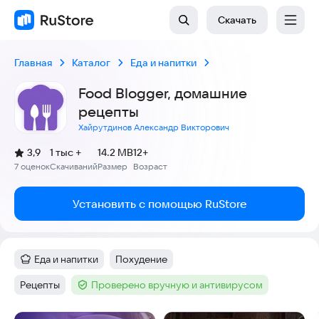
Скачать
Главная
Каталог
Еда и напитки
Food Blogger, домашние
рецепты
Хайрутдинов Александр Викторович
(
)
3,9
1 тыс +
14.2 MB
12+
Рейтинг:
7 оценок
Скачиваний
Размер
Возраст
:
:
:
Установить с помощью RuStore
Еда и напитки
Похудение
Категория
:
Тег
:
Рецепты
Проверено вручную и антивирусом
Тег
:
Тег
: