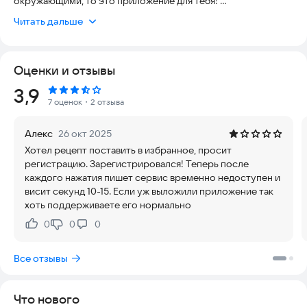
окружающими, то это приложение для тебя!
Читать дальше
Тут ты сможешь легко и быстро найти простые домашние
рецепты с фото и пошаговой инструкцией.
Оценки и отзывы
Мы постарались сделать приложение Food Blogger
максимально удобным, все рецепты разложены по
Рейтинг:
3,9
категориям (супы, вторые блюда, салаты, завтрак и тд),
7 оценок
・2 отзыва
добавили поиск рецептов по тегу (курица, овощи
и тд.) и по имени, можно подписываться на других
Алекс
26 окт 2025
пользователей и не думать что приготовить, смотреть
Хотел рецепт поставить в избранное, просит
самые новые рецепты или самые популярные рецепты,
регистрацию. Зарегистрировался! Теперь после
добавлять свои комментарии к рецепту и многое другое.
каждого нажатия пишет сервис временно недоступен и
висит секунд 10-15. Если уж выложили приложение так
Что бы не потерялся понравившийся вкусные рецепты вы
хоть поддерживаете его нормально
можете их добавить в избранные и приготовь позже
самостоятельно.
0
0
0
Нравится:
Не нравится:
А если вы всю жизнь мечтали стать food blogger-ом и
Все отзывы
кулинария это ваш образ жизни, то это Ваш шанс! Для вас мы
предусмотрели возможность быстрого и интуитивно-
понятного добавления своих рецептов. Ваши домашние
Что нового
рецепты не останутся не замеченными и соберут огромное