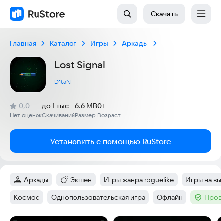
Скачать
Главная
Каталог
Игры
Аркады
Lost Signal
D1taN
(
)
0,0
до 1 тыс
6.6 MB
0+
Рейтинг:
Нет оценок
Скачиваний
Размер
Возраст
:
:
:
Установить с помощью RuStore
Аркады
Экшен
Игры жанра roguelike
Игры на в
Категория
:
Категория
:
Тег
:
Тег
:
Космос
Однопользовательская игра
Офлайн
Пров
Тег
:
Тег
:
Тег
:
Тег
: