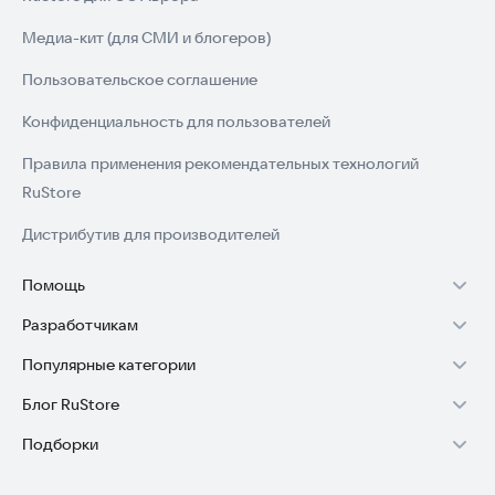
Медиа-кит (для СМИ и блогеров)
Пользовательское соглашение
Конфиденциальность для пользователей
Правила применения рекомендательных технологий
RuStore
Дистрибутив для производителей
Помощь
Разработчикам
Установка RuStore на TV
Популярные категории
Зарабатывать с RuStore
Установка RuStore на телефон
Блог RuStore
Игры для Android
Стать разработчиком
Установка RuStore в машину
Подборки
Обзоры игр для Android 2025
Приложения банков
Доступ к RuStore Консоль
Помощь пользователям RuStore
Игровой набор
Обзоры мобильных приложений 2025
Государственные