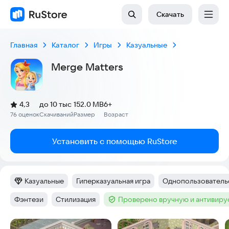
Скачать
Главная
Каталог
Игры
Казуальные
Merge Matters
(
)
4,3
до 10 тыс
152.0 MB
6+
Рейтинг:
76 оценок
Скачиваний
Размер
Возраст
:
:
:
Установить с помощью RuStore
Казуальные
Гиперказуальная игра
Однопользовательс
Категория
:
Тег
:
Тег
:
Фэнтези
Стилизация
Проверено вручную и антивир
Тег
:
Тег
:
Тег
:
Скриншоты