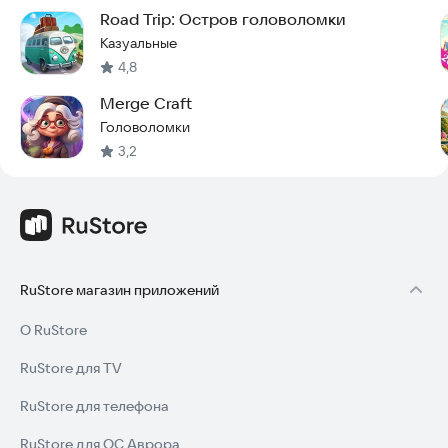
Road Trip: Остров головоломки
Казуальные
4,8
Merge Craft
Головоломки
3,2
RuStore магазин приложений
О RuStore
RuStore для TV
RuStore для телефона
RuStore для ОС Аврора