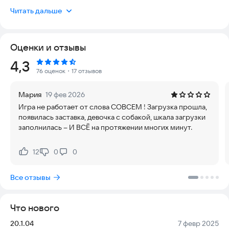
использовании и актуальна для тех, кто любит решать задачи
Читать дальше
и создавать уют.
Сюжет разворачивается от лица девушки Эмили, которая
Оценки и отзывы
приезжает в большой старый заброшенный дом и начинает
его восстанавливать. Параллельно с ремонтом
Рейтинг:
4,3
разворачивается детективная линия: Эмили ищет своего
76 оценок
・17 отзывов
исчезнувшего мужа, раскрывая тайны прошлого.
Мария
19 фев 2026
Игровой процесс строится на механике слияния предметов.
Игра не работает от слова СОВСЕМ ! Загрузка прошла,
Игровое поле разделено на клетки, в которых находятся
появилась заставка, девочка с собакой, шкала загрузки
различные объекты. За один ход вы можете переместить
заполнилась – И ВСЁ на протяжении многих минут.
только один предмет. Если вам удается совместить два
одинаковых предмета, они исчезают, а на их месте
появляется предмет более высокого уровня. Если
12
0
0
Нравится:
Не нравится:
совмещение не удается, на поле добавляется еще один
предмет. Игра заканчивается поражением, если все клетки
Все отзывы
поля заполнятся и ходов больше не остается.
По мере прохождения вы сможете собирать улики,
Что нового
раскрывать тайны, знакомиться с соседями по дому, а также
браться за ремонт каждой комнаты и обустраивать
Версия:
Дата:
20.1.04
7 февр 2025