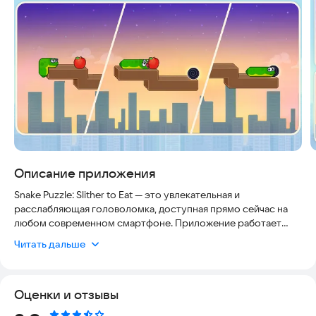
Описание приложения
Snake Puzzle: Slither to Eat — это увлекательная и
расслабляющая головоломка, доступная прямо сейчас на
любом современном смартфоне. Приложение работает
стабильно, не требует постоянного подключения к
Читать дальше
интернету и полностью безопасно для детей и взрослых.
Оно проверено временем и уже получило высокие оценки
от тысяч игроков, что подтверждает его актуальность и
Оценки и отзывы
удобство.