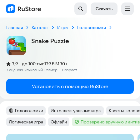
Скачать
Главная
Каталог
Игры
Головоломки
Snake Puzzle
(
)
3,9
до 100 тыс
139.5 MB
0+
Рейтинг:
7 оценок
Скачиваний
Размер
Возраст
:
:
:
Установить с помощью RuStore
Головоломки
Интеллектуальные игры
Квесты-голов
Категория
:
Тег
:
Тег
:
Логическая игра
Офлайн
Проверено вручную и анти
Тег
:
Тег
:
Тег
:
Скриншоты