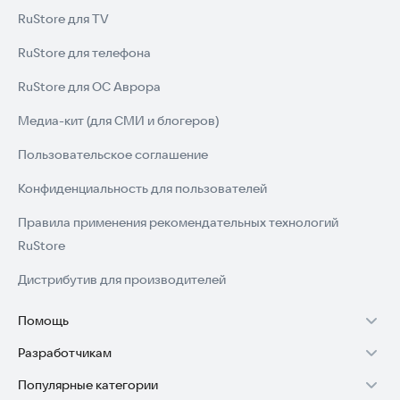
RuStore для TV
RuStore для телефона
RuStore для ОС Аврора
Медиа-кит (для СМИ и блогеров)
Пользовательское соглашение
Конфиденциальность для пользователей
Правила применения рекомендательных технологий
RuStore
Дистрибутив для производителей
Помощь
Разработчикам
Установка RuStore на TV
Популярные категории
Зарабатывать с RuStore
Установка RuStore на телефон