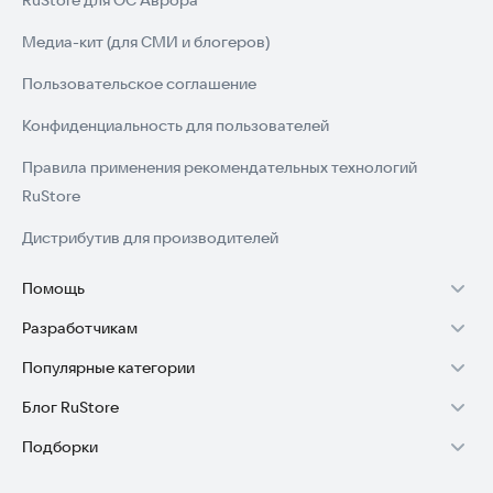
RuStore для ОС Аврора
Медиа-кит (для СМИ и блогеров)
Пользовательское соглашение
Конфиденциальность для пользователей
Правила применения рекомендательных технологий
RuStore
Дистрибутив для производителей
Помощь
Разработчикам
Установка RuStore на TV
Популярные категории
Зарабатывать с RuStore
Установка RuStore на телефон
Блог RuStore
Игры для Android
Стать разработчиком
Установка RuStore в машину
Подборки
Обзоры игр для Android 2025
Приложения банков
Доступ к RuStore Консоль
Помощь пользователям RuStore
Игровой набор