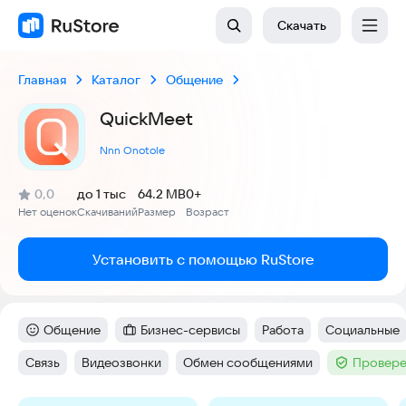
Скачать
Главная
Каталог
Общение
QuickMeet
Nnn Onotole
(
)
0,0
до 1 тыс
64.2 MB
0+
Рейтинг:
Нет оценок
Скачиваний
Размер
Возраст
:
:
:
Установить с помощью RuStore
Общение
Бизнес-сервисы
Работа
Социальные
Категория
:
Категория
:
Тег
:
Тег
:
Связь
Видеозвонки
Обмен сообщениями
Провере
Тег
:
Тег
:
Тег
:
Тег
: