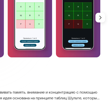
звивать память, внимание и концентрацию с помощью
я идея основана на принципе таблиц Шульте, которые
х функций, повышения скорости восприятия и