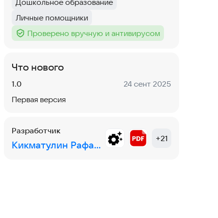
Дошкольное образование
Тег
:
Личные помощники
Тег
:
Проверено вручную и антивирусом
Тег
:
Что нового
Версия:
Дата:
1.0
24 сент 2025
Первая версия
Разработчик
+
21
Кикматулин Рафаил Рустамович