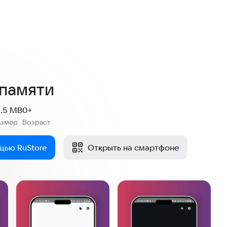
памяти
3.5 MB
0+
азмер
Возраст
:
щью RuStore
Открыть на смартфоне