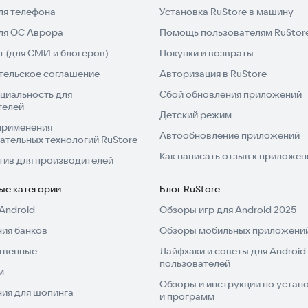
ля телефона
Установка RuStore в машину
память.
для ОС Аврора
Помощь пользователям RuStor
 (для СМИ и блогеров)
Покупки и возвраты
тельское соглашение
Авторизация в RuStore
нформации.
циальность для
Сбой обновления приложений
телей
и для взрослых, которые хотят поддерживать мозг в
Детский режим
применения
Автообновление приложений
ательных технологий RuStore
Как написать отзыв к приложе
тив для производителей
разминки перед учёбой или работой.
ые категории
Блог RuStore
Android
Обзоры игр для Android 2025
льности перед экзаменами.
ия банков
Обзоры мобильных приложений
твенные
Лайфхаки и советы для Android
и поддержания ясности ума.
пользователей
м
Обзоры и инструкции по устано
ия для шопинга
огнитивных функций.
и программ