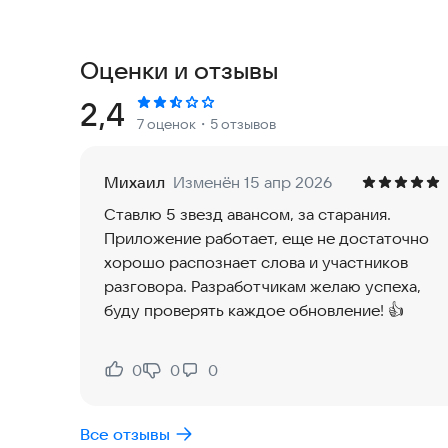
✨ ЧТО ВЫ ПОЛУЧАЕТЕ
Кристально Чистая Запись
Оценки и отзывы
Записывайте всё - совещания, лекции, интервью
показывает ваш голос в реальном времени!
Рейтинг:
2,4
7 оценок
・5 отзывов
Магия ИИ
Получайте мгновенные резюме длинных записей.
Михаил
Изменён 15 апр 2026
вас!
Ставлю 5 звезд авансом, за старания.
Приложение работает, еще не достаточно
Просто и Красиво
хорошо распознает слова и участников
Шикарный современный дизайн. Настолько прос
разговора. Разработчикам желаю успеха,
буду проверять каждое обновление! 👍
100% Конфиденциально
Ваши записи остаются на ВАШЕМ устройстве. О
0
0
0
Нравится:
Не нравится:
ИДЕАЛЬНО ДЛЯ:
Все отзывы
Студентов - Больше не упускайте детали лекци