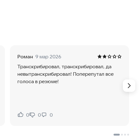
 или быстрые идеи. Красивая визуализация
 Экономьте часы чтения - ИИ выделит главное за
Роман
9 мар 2026
Транскрибировал, транскрибировал, да
невытранскрибировал! Поперепутал все
голоса в резюме!
то, что освоите за секунды!
блако не нужно. Ваша приватность гарантирована!
0
0
0
Нравится:
Не нравится:
й