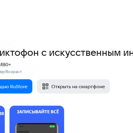
2,4
7 оценок
Диктофон с искусственным и
 MB
0+
мер
Возраст
:
щью RuStore
Открыть на смартфоне