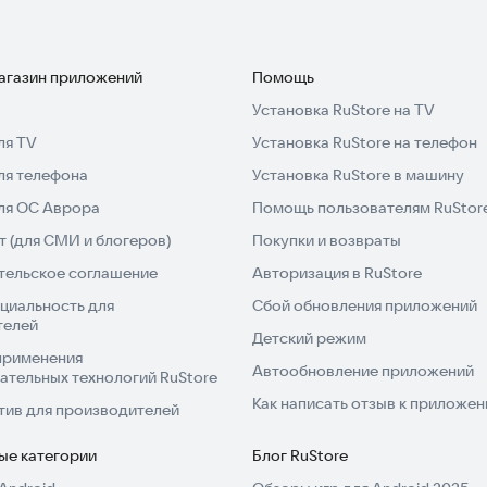
магазин приложений
Помощь
Установка RuStore на TV
ля TV
Установка RuStore на телефон
ля телефона
Установка RuStore в машину
для ОС Аврора
Помощь пользователям RuStor
 (для СМИ и блогеров)
Покупки и возвраты
тельское соглашение
Авторизация в RuStore
циальность для
Сбой обновления приложений
телей
Детский режим
применения
Автообновление приложений
ательных технологий RuStore
Как написать отзыв к приложе
тив для производителей
ые категории
Блог RuStore