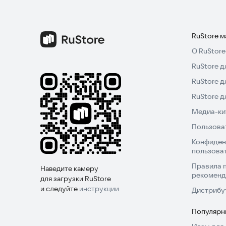
RuStore 
О RuStore
RuStore д
RuStore д
RuStore 
Медиа-кит
Пользова
Конфиден
пользова
Правила 
Наведите камеру
рекоменд
для загрузки RuStore
и следуйте
инструкции
Дистрибу
Популярн