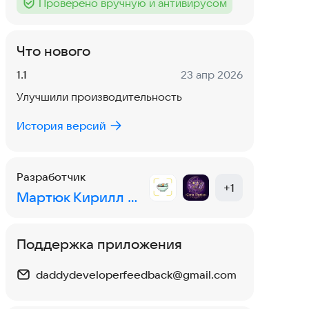
Проверено вручную и антивирусом
Тег
:
Что нового
Версия:
Дата:
1.1
23 апр 2026
Улучшили производительность
История версий
Разработчик
+
1
Мартюк Кирилл Дмитриевич
Поддержка приложения
daddydeveloperfeedback@gmail.com