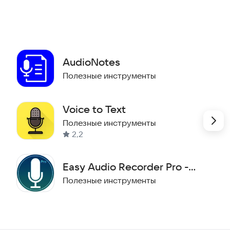
треч
емя
AudioNotes
Полезные инструменты
жей
Voice to Text
ыми
Полезные инструменты
2,2
ряйте важные слова!
Easy Audio Recorder Pro -
ое время. Присоединяйтесь к тысячам тех, кто уже
Voice Recorder
Полезные инструменты