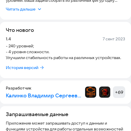
уровней. Ваша задача собрать из различных фигур одну
целую фигуру. Так же в начале вам дается 5 подсказок, за
Читать дальше
прохождение уровней, вам добавляется несколько
подсказок, которые облегчают прохождение игры. Так же
есть и ежедневные подарки с подсказками.
Что нового
С каждым разом, как вы проходите игру, уровень сложности
повышается. Сможете ли вы пройти эту игру.
Версия:
Дата:
1.4
7 сент 2023
Пожелания и предложения на почту:
horadrim@internet.ru
- 240 уровней;
- 4 уровня сложности.
Улучшили стабильность работы на различных устройствах.
История версий
Разработчик
+
69
Калинко Владимир Сергеевич
Запрашиваемые данные
Приложение может запрашивать доступ к данным и
функциям устройства для работы отдельных возможностей