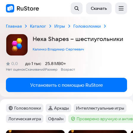
Скачать
Главная
Каталог
Игры
Головоломки
Hexa Shapes – шестиугольники
Калинко Владимир Сергеевич
(
)
0,0
до 1 тыс
25.8 MB
0+
Рейтинг:
Нет оценок
Скачиваний
Размер
Возраст
:
:
:
Установить с помощью RuStore
Головоломки
Аркады
Интеллектуальные игры
Категория
:
Категория
:
Тег
:
Логическая игра
Офлайн
Проверено вручную и анти
Тег
:
Тег
:
Тег
: