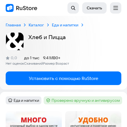
Скачать
Главная
Каталог
Еда и напитки
Хлеб и Пицца
(
)
0,0
до 1 тыс
9.4 MB
0+
Рейтинг:
Нет оценок
Скачиваний
Размер
Возраст
:
:
:
Установить с помощью RuStore
Еда и напитки
Проверено вручную и антивирусом
Категория
:
Тег
:
Скриншоты