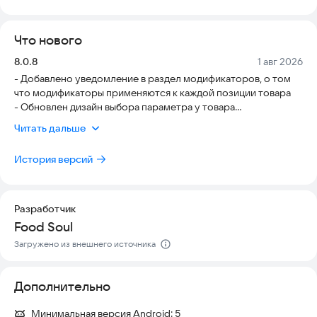
невероятно нежным и тонким. Мы используем только
натуральные ингредиенты и предлагаем широкий выбор
Что нового
начинок. Мы точно сможем вас удивить!
Версия:
Дата:
8.0.8
1 авг 2026
Все наши десерты готовятся вручную. Мы не пользуемся
- Добавлено уведомление в раздел модификаторов, о том
заморозкой, усилителями вкуса и ароматизаторами.
что модификаторы применяются к каждой позиции товара
- Обновлен дизайн выбора параметра у товара
В нашем приложении вы сможете:
- Обновлен дизайн иконки "Добавить в избранное"
Читать дальше
- Оптимизирован экран выбора опций
— посмотреть меню и сделать заказ онлайн,
- Исправлены иконки шорткатов
— выбрать удобный способ оплаты,
История версий
— хранить и просматривать историю заказов в личном
кабинете,
— узнавать о текущих акциях и скидках,
— отслеживать статус вашего заказа.
Разработчик
Food Soul
ИП Рыбалко Антон Евгеньевич
Загружено из внешнего источника
ИНН 434500979952
Дополнительно
ОГРН 304434536100165
Минимальная версия Android:
5