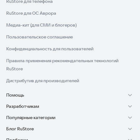
RuStore для телефона
RuStore для ОС Аврора
Медиа-кит (для СМИ и блогеров)
Пользовательское соглашение
Конфиденциальность для пользователей
Правила применения рекомендательных технологий
RuStore
Дистрибутив для производителей
Помощь
Разработчикам
Установка RuStore на TV
Популярные категории
Зарабатывать с RuStore
Установка RuStore на телефон
Блог RuStore
Игры для Android
Стать разработчиком
Установка RuStore в машину