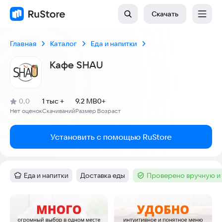
Скачать
Главная
Каталог
Еда и напитки
Кафе SHAU
(
)
0,0
1 тыс +
9.2 MB
0+
Рейтинг:
Нет оценок
Скачиваний
Размер
Возраст
:
:
:
Установить с помощью RuStore
Еда и напитки
Доставка еды
Проверено вручную и
Категория
:
Тег
:
Тег
:
Скриншоты