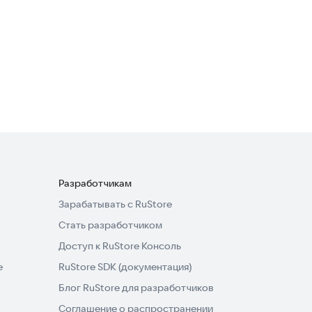
Местный Японец: Суши
роллы еда
Еда и напитки
Разработчикам
Зарабатывать с RuStore
Стать разработчиком
Доступ к RuStore Консоль
e
RuStore SDK (документация)
Блог RuStore для разработчиков
Соглашение о распространении