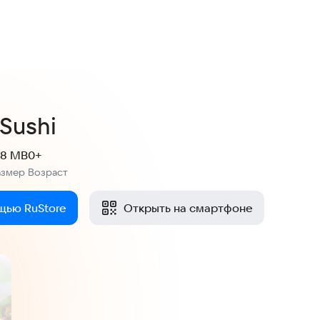
Sushi
.8 MB
0+
азмер
Возраст
:
щью RuStore
Открыть на смартфоне