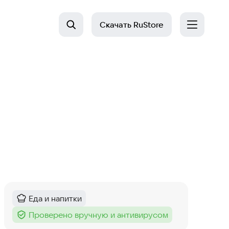
Скачать
RuStore
Еда и напитки
Категория
:
Проверено вручную и антивирусом
Тег
: