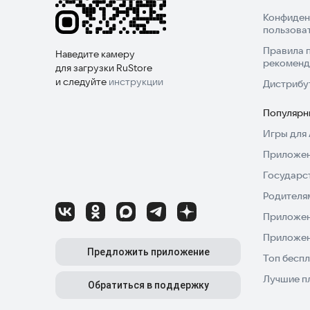
Конфиден
пользова
Правила 
Наведите камеру
рекоменд
для загрузки RuStore
и следуйте
инструкции
Дистрибу
Популярн
Игры для 
Приложен
Государс
Родителя
Приложен
Приложен
Предложить приложение
Топ беспл
Лучшие п
Обратиться в поддержку