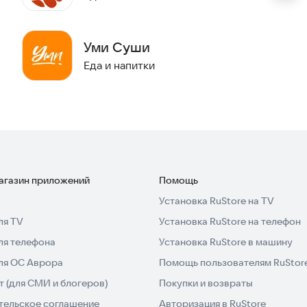
ите первую порцию.
Уми Суши
Еда и напитки
магазин приложений
Помощь
Установка RuStore на TV
ля TV
Установка RuStore на телефон
ля телефона
Установка RuStore в машину
для ОС Аврора
Помощь пользователям RuStor
 (для СМИ и блогеров)
Покупки и возвраты
тельское соглашение
Авторизация в RuStore