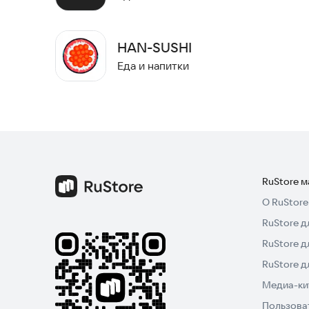
Попробуйте нашу лапшу прямо сейчас и закаж
HAN-SUSHI
Еда и напитки
RuStore 
О RuStore
RuStore д
RuStore д
RuStore 
Медиа-кит
Пользова