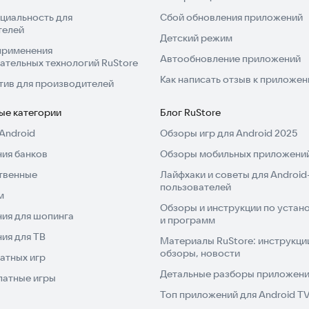
циальность для
Сбой обновления приложений
телей
Детский режим
применения
Автообновление приложений
ательных технологий RuStore
Как написать отзыв к приложе
тив для производителей
ые категории
Блог RuStore
Android
Обзоры игр для Android 2025
ия банков
Обзоры мобильных приложений
твенные
Лайфхаки и советы для Android
пользователей
м
Обзоры и инструкции по устано
ия для шопинга
и программ
ия для ТВ
Материалы RuStore: инструкци
обзоры, новости
атных игр
Детальные разборы приложений
латные игры
Топ приложений для Android T