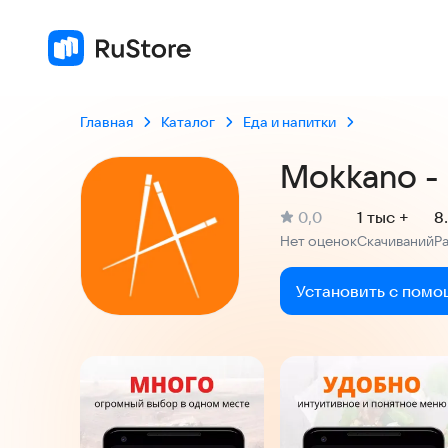
Главная
Каталог
Еда и напитки
Mokkano - 
(
)
0,0
1 тыс +
8
Рейтинг:
Нет оценок
Скачиваний
Р
:
:
Установить с помо
Скриншоты