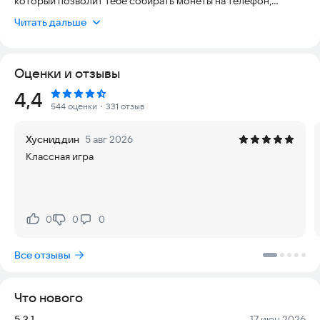
который позволит тебе собирать монеты на телефон,
просто нажимая на экран. Чем активнее играешь – тем
Читать дальше
больше монет получаешь!
Чем уникален кликер монет?
Оценки и отзывы
Наша игра – это бесконечный кликер, где можно тапать и
получать виртуальные монеты.
Рейтинг:
4,4
544 оценки
・331 отзыв
Чем больше кликов – тем выше награда! Это бесконечный
кликер, где ты сам решаешь, сколько монет собрать.
Хусниддин
5 авг 2026
Классная игра
Почему стоит выбрать именно кликер монет?
Увлекательная онлайн-игра на кликах с накоплением монет –
без вложений и риска.
Онлайн-приложение доступное 24/7 без ограничений.
Мобильная игра – работает на любом телефоне под Android.
0
0
0
Нравится:
Не нравится:
Кликер с накоплением монет на игровой счёт.
Новая игра – стань первым, кто соберёт больше всех монет!
Все отзывы
Clicker Кликодил – это не просто игра, а увлекательный
способ собирать монеты в своё удовольствие!
Что нового
Секрет успеха – будь активным, прокачивай аккаунт и
Версия:
Дата:
5.3.1
17 июн 2026