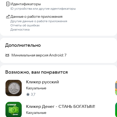
Открой Кликер Кликодил и начни кликать.
Идентификаторы
Прокачивай свой счёт и собирай виртуальные монеты!
ID устройства или другие идентификаторы
Данные о работе приложения
Чем больше играешь – тем больше монет получаешь!
Другие данные о работе приложения
Отчеты об ошибках
Скачивай прямо сейчас и начни свой путь к приключениям с
Диагностика
Кликером Кликодил!
Дополнительно
Минимальная версия Android:
7
Возможно, вам понравится
Кликер русский
Казуальные
3,7
Кликер Денег - СТАНЬ БОГАТЫМ!
Казуальные