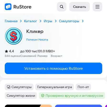
Скачать
Главная
Каталог
Игры
Симуляторы
Кликер
Потехин Никита
(
)
4,4
до 100 тыс
131.0 MB
0+
Рейтинг:
544 оценки
Скачиваний
Размер
Возраст
:
:
:
Установить с помощью RuStore
Симуляторы
Гиперказуальная игра
Поп-ит
Категория
:
Тег
:
Тег
:
Симулятор жизни
Проверено вручную и антивирусом
Тег
:
Тег
: