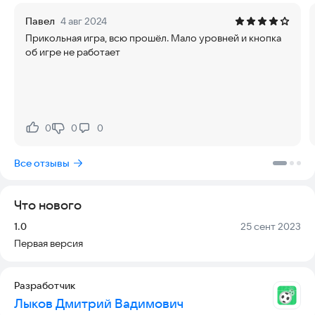
Павел
4 авг 2024
Обязательно оставляйте отзывы. Любая обратная связь
Прикольная игра, всю прошёл. Мало уровней и кнопка
приветствуется.
об игре не работает
0
0
0
Нравится:
Не нравится:
Все отзывы
Что нового
Версия:
Дата:
1.0
25 сент 2023
Первая версия
Разработчик
Лыков Дмитрий Вадимович