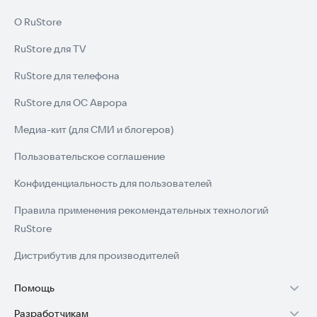
О RuStore
RuStore для TV
RuStore для телефона
RuStore для ОС Аврора
Медиа-кит (для СМИ и блогеров)
Пользовательское соглашение
Конфиденциальность для пользователей
Правила применения рекомендательных технологий
RuStore
Дистрибутив для производителей
Помощь
Разработчикам
Установка RuStore на TV