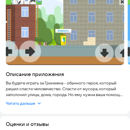
Скриншоты
Описание приложения
Вы будете играть за Гринмена - обычного героя, который
решил спасти человечество. Спасти от мусора, который
заполонил улицы, дома, города. Но ему нужна ваша помощь.
Поможете ли вы ему достигнуть своей цели?
Читать дальше
В данной игре вам надо будет найти весь мусор на уровне и
правильно его утилизировать. Также вам надо будет
Оценки и отзывы
зарабатывать местную валюту и увеличивать популярность
идеи Гринмена.