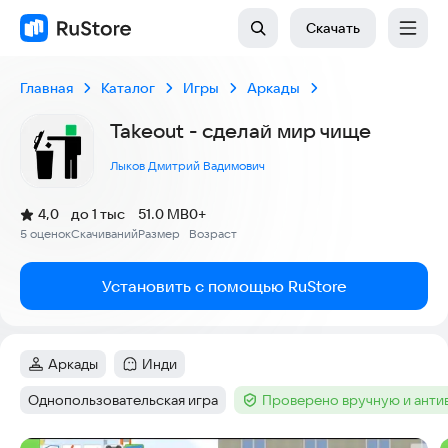
Скачать
Главная
Каталог
Игры
Аркады
Takeout - сделай мир чище
Лыков Дмитрий Вадимович
(
)
4,0
до 1 тыс
51.0 MB
0+
Рейтинг:
5 оценок
Скачиваний
Размер
Возраст
:
:
:
Установить с помощью RuStore
Аркады
Инди
Категория
:
Категория
:
Однопользовательская игра
Проверено вручную и ант
Тег
:
Тег
: