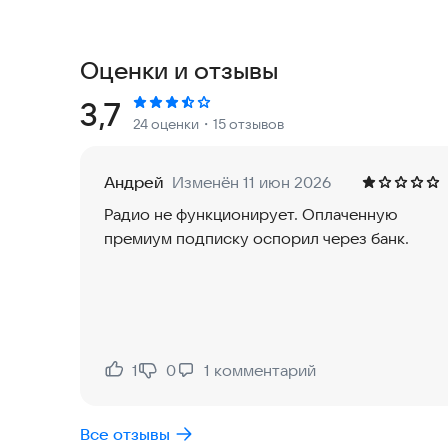
Проект SOUNDPARK DEEP не ограничивается о
слушателю что-то по душе. И что особенно при
наслаждаться любимыми треками без прерыван
Оценки и отзывы
непрерывным.
Рейтинг:
3,7
24 оценки
・15 отзывов
Попробуйте SOUNDPARK DEEP прямо сейчас и о
Андрей
Изменён 11 июн 2026
Радио не функционирует. Оплаченную
премиум подписку оспорил через банк.
1
0
1
комментарий
Нравится:
Не нравится:
Все отзывы