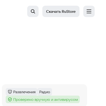
Скачать
RuStore
Развлечения
Радио
Категория
:
Тег
:
Проверено вручную и антивирусом
Тег
: