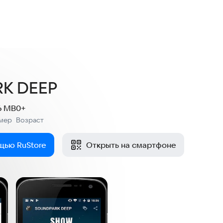
нки
K DEEP
6 MB
0+
мер
Возраст
:
щью RuStore
Открыть на смартфоне