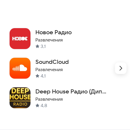
Новое Радио
Развлечения
3,1
SoundCloud
Развлечения
4,1
Deep House Радио (Дип
Хаус) — EDM Музыка
Развлечения
4,8