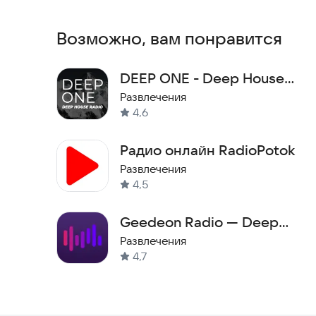
Возможно, вам понравится
DEEP ONE - Deep House
radio
Развлечения
4,6
Радио онлайн RadioPotok
Развлечения
4,5
Geedeon Radio — Deep
House
Развлечения
4,7