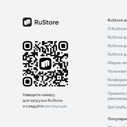
RuStore 
О RuStore
RuStore д
RuStore д
RuStore 
Медиа-кит
Пользова
Конфиден
пользова
Правила 
Наведите камеру
рекоменд
для загрузки RuStore
и следуйте
инструкции
Дистрибу
Популярн