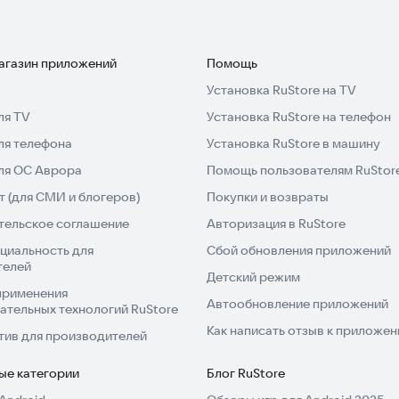
магазин приложений
Помощь
Установка RuStore на TV
ля TV
Установка RuStore на телефон
ля телефона
Установка RuStore в машину
для ОС Аврора
Помощь пользователям RuStor
 (для СМИ и блогеров)
Покупки и возвраты
тельское соглашение
Авторизация в RuStore
циальность для
Сбой обновления приложений
телей
Детский режим
применения
Автообновление приложений
ательных технологий RuStore
Как написать отзыв к приложе
тив для производителей
ые категории
Блог RuStore