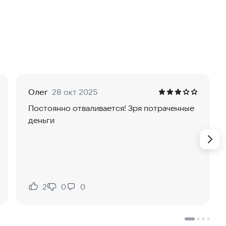
дним жанром, стремясь предложить каждому
ятно — здесь нет рекламы и пауз. Вы можете
ий, что делает прослушивание комфортным и
ткройте для себя мир чистой музыки.
Олег
28 окт 2025
Постоянно отваливается! Зря потраченные
деньги
2
0
0
Нравится:
Не нравится: