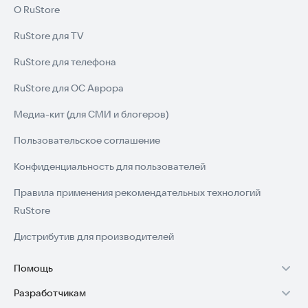
О RuStore
RuStore для TV
RuStore для телефона
RuStore для ОС Аврора
Медиа-кит (для СМИ и блогеров)
Пользовательское соглашение
Конфиденциальность для пользователей
Правила применения рекомендательных технологий
RuStore
Дистрибутив для производителей
Помощь
Разработчикам
Установка RuStore на TV