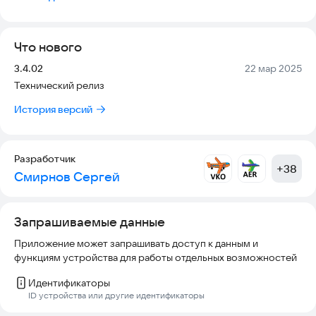
подробностях о рейсе (клик по строке табло) - стойки
регистрации, номер гейта.
➤ УВЕДОМЛЕНИЯ об изменении статуса рейса (с помощью
Что нового
периодического опроса сайтов в фоновом режиме)
➤ ТЕЛЕФОНЫ и координаты аэропорта
Версия:
Дата:
3.4.02
22 мар 2025
➤ РАСПИСАНИЕ
Технический релиз
➤ ПОИСК БИЛЕТОВ
➤ прогноз ПОГОДЫ в районе аэропорта
История версий
➤ цены на ОТЕЛИ рядом с аэропортом
➤ темная-светлая и полутемная ТЕМЫ
➤ изменение размера ШРИФТА и ФОРМЫ табло
➤ разница во времени с вашим гаджетом
Разработчик
+
38
Смирнов Сергей
Запрашиваемые данные
Приложение может запрашивать доступ к данным и
функциям устройства для работы отдельных возможностей
Идентификаторы
ID устройства или другие идентификаторы