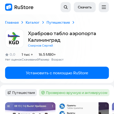
Скачать
Главная
Каталог
Путешествия
Храброво табло аэропорта
Калининград
Смирнов Сергей
(
)
0,0
1 тыс +
16.5 MB
0+
Рейтинг:
Нет оценок
Скачиваний
Размер
Возраст
:
:
:
Установить с помощью RuStore
Путешествия
Проверено вручную и антивирусом
Категория
:
Тег
:
Скриншоты