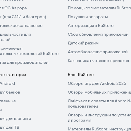
для ОС Аврора
Помощь пользователям RuStor
 (для СМИ и блогеров)
Покупки и возвраты
тельское соглашение
Авторизация в RuStore
циальность для
Сбой обновления приложений
телей
Детский режим
применения
Автообновление приложений
ательных технологий RuStore
Как написать отзыв к приложе
тив для производителей
ые категории
Блог RuStore
Android
Обзоры игр для Android 2025
ия банков
Обзоры мобильных приложений
твенные
Лайфхаки и советы для Android
пользователей
м
Обзоры и инструкции по устано
ия для шопинга
и программ
ия для ТВ
Материалы RuStore: инструкци