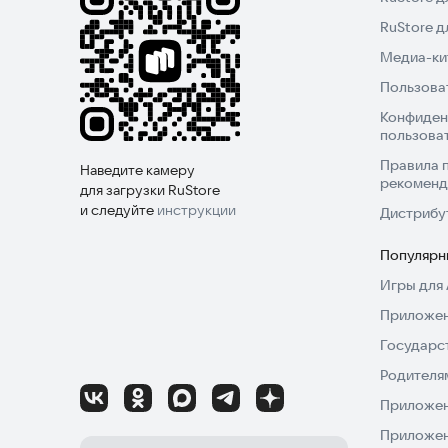
RuStore 
Медиа-кит
Пользова
Конфиден
пользова
Правила 
Наведите камеру
рекоменд
для загрузки RuStore
и следуйте
инструкции
Дистрибу
Популярн
Игры для 
Приложен
Государс
Родителя
Приложен
Приложен