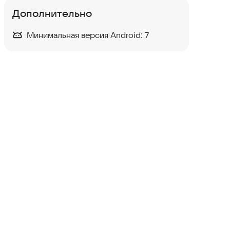
Дополнительно
Минимальная версия Android:
7
Messenger
Общение
·
Развлечения
4,2