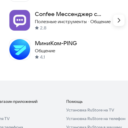
Confee Мессенджер с
видеозвонками
Полезные инструменты
·
Общение
2,8
МиниКом-PING
Общение
4,1
магазин приложений
Помощь
Установка RuStore на TV
ля TV
Установка RuStore на телефон
ля телефона
Установка RuStore в машину