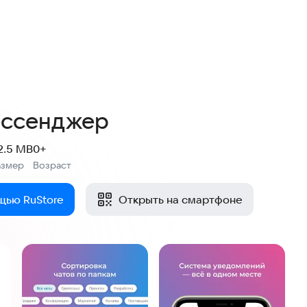
ссенджер
2.5 MB
0+
азмер
Возраст
:
щью RuStore
Открыть на смартфоне