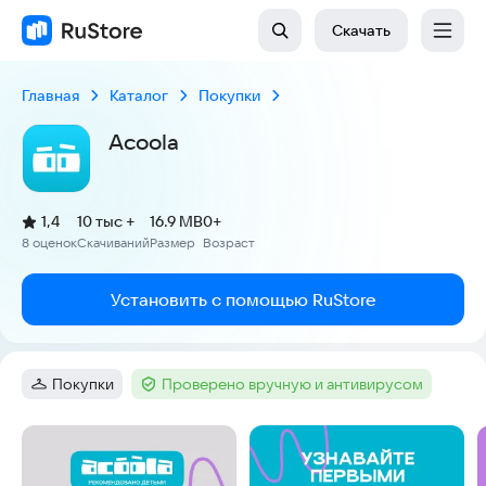
Скачать
Главная
Каталог
Покупки
Acoola
(
)
1,4
10 тыс +
16.9 MB
0+
Рейтинг:
8 оценок
Скачиваний
Размер
Возраст
:
:
:
Установить с помощью RuStore
Покупки
Проверено вручную и антивирусом
Категория
:
Тег
:
Скриншоты