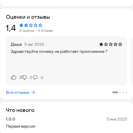
обладает своим узнаваемым стилем, а все коллекции
формируются по капсульному принципу. Дизайнеры Acoola
Оценки и отзывы
не только экспериментируют с последними тенденциями
моды, но и предлагают лаконичную основу, которая
Рейтинг:
1,4
помогает создавать стильные образы для любых ситуаций:
8 оценок
・4 отзыва
для прогулок, активного отдыха, учёбы и праздников.
Даша
5 авг 2026
Приложение создано с учетом современных требований к
Здравствуйте почему не работает приложение ?
безопасности и удобству. Вы можете быть уверены в защите
персональных данных и безопасных платежах, а интерфейс
интуитивно понятен даже для тех, кто редко пользуется
смартфонами. Актуальность ассортимента гарантируется
регулярными обновлениями, чтобы вы всегда видели свежие
3
0
0
Нравится:
Не нравится:
коллекции и актуальные цены.
Все отзывы
Скачивайте новое приложение и получайте яркие
впечатления от комфортного и выгодного шоппинга всей
семьёй!
Что нового
Попробуйте установить приложение прямо сейчас и
Версия:
Дата:
1.0.0
5 янв 2025
откройте для себя мир стильной детской одежды.
Первая версия