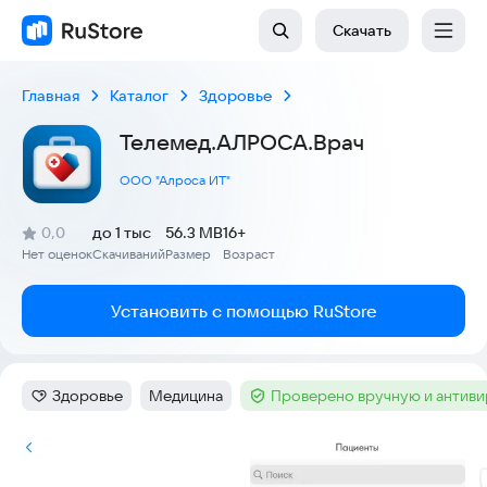
Скачать
Главная
Каталог
Здоровье
Телемед.АЛРОСА.Врач
ООО "Алроса ИТ"
(
)
0,0
до 1 тыс
56.3 MB
16+
Рейтинг:
Нет оценок
Скачиваний
Размер
Возраст
:
:
:
Установить с помощью RuStore
Здоровье
Медицина
Проверено вручную и антив
Категория
:
Тег
:
Тег
:
Скриншоты