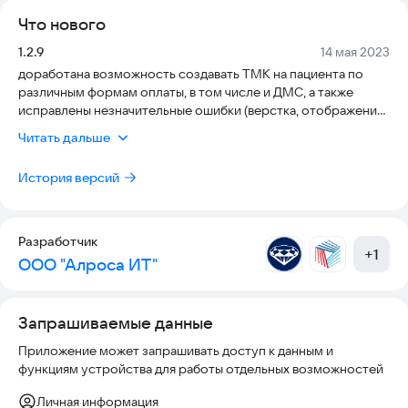
Что нового
Версия:
Дата:
1.2.9
14 мая 2023
доработана возможность создавать ТМК на пациента по
различным формам оплаты, в том числе и ДМС, а также
исправлены незначительные ошибки (верстка, отображение
полей и др.)
Читать дальше
История версий
Разработчик
+
1
ООО "Алроса ИТ"
Запрашиваемые данные
Приложение может запрашивать доступ к данным и
функциям устройства для работы отдельных возможностей
Личная информация