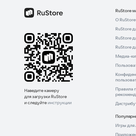
RuStore 
О RuStore
RuStore д
RuStore д
RuStore 
Медиа-кит
Пользова
Конфиден
пользова
Правила 
Наведите камеру
рекоменд
для загрузки RuStore
и следуйте
инструкции
Дистрибу
Популярн
Игры для 
Приложен