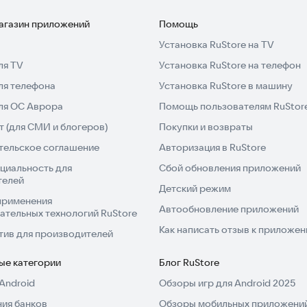
магазин приложений
Помощь
Установка RuStore на TV
ля TV
Установка RuStore на телефон
ля телефона
Установка RuStore в машину
для ОС Аврора
Помощь пользователям RuStor
 (для СМИ и блогеров)
Покупки и возвраты
тельское соглашение
Авторизация в RuStore
циальность для
Сбой обновления приложений
телей
Детский режим
применения
Автообновление приложений
ательных технологий RuStore
Как написать отзыв к приложе
тив для производителей
ые категории
Блог RuStore
Android
Обзоры игр для Android 2025
ия банков
Обзоры мобильных приложений