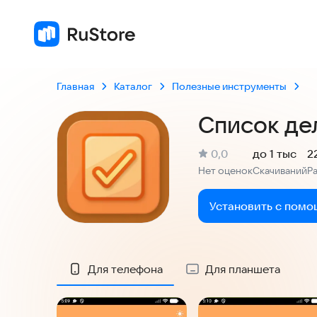
Главная
Каталог
Полезные инструменты
Список де
(
)
0,0
до 1 тыс
2
Рейтинг:
Нет оценок
Скачиваний
Р
:
:
Установить с помо
Скриншоты
Для телефона
Для планшета