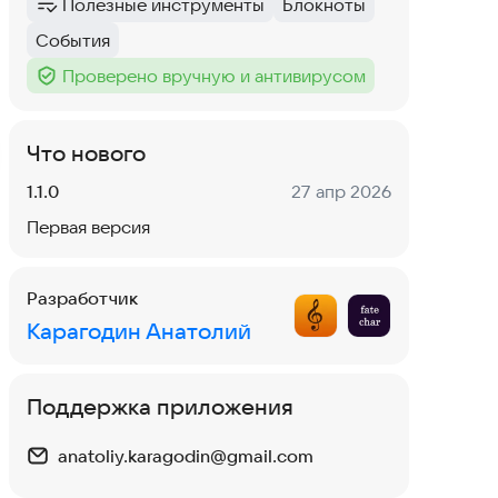
Полезные инструменты
Блокноты
Категория
:
Тег
:
События
Тег
:
Проверено вручную и антивирусом
Тег
:
Что нового
Версия:
Дата:
1.1.0
27 апр 2026
Первая версия
Разработчик
Карагодин Анатолий
Поддержка приложения
anatoliy.karagodin@gmail.com