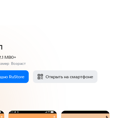
л
2.1 MB
0+
азмер
Возраст
:
щью RuStore
Открыть на смартфоне