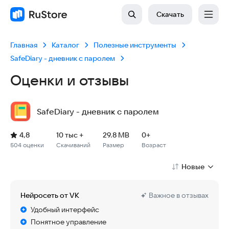
Скачать
Главная
Каталог
Полезные инструменты
SafeDiary - дневник с паролем
Оценки и отзывы
SafeDiary - дневник с паролем
Рейтинг: 4,8, 504 оценки
Скачиваний: 10 тыс +
Размер файла: 29.8 MB
Возрастное ограничение: 29.8 MB
4,8
10 тыс +
29.8 MB
0+
504 оценки
Скачиваний
Размер
Возраст
Новые
Нейросеть от VK
Важное в отзывах
Удобный интерфейс
Понятное управление