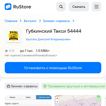
Скачать
Главная
Каталог
Бизнес-сервисы
Губкинский Такси 54444
Крогаль Дмитрий Владимирович
(
)
0,0
до 1 тыс
1.5 MB
6+
Рейтинг:
Нет оценок
Скачиваний
Размер
Возраст
:
:
:
Установить с помощью RuStore
Бизнес-сервисы
Проверено вручную и антивирусом
Категория
:
Тег
:
Скриншоты