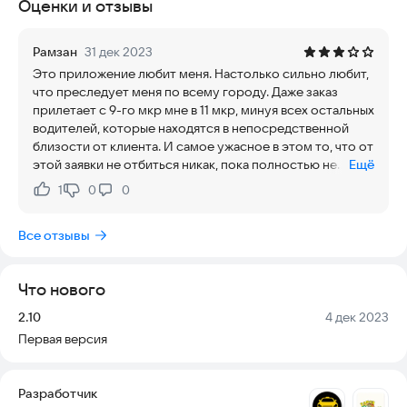
Оценки и отзывы
Рамзан
31 дек 2023
Это приложение любит меня. Настолько сильно любит,
что преследует меня по всему городу. Даже заказ
прилетает с 9-го мкр мне в 11 мкр, минуя всех остальных
водителей, которые находятся в непосредственной
близости от клиента. И самое ужасное в этом то, что от
этой заявки не отбиться никак, пока полностью не
Ещё
выключить телефон. Дмитрий, исправь пжл данный баг
1
0
0
Нравится:
Не нравится:
Все отзывы
Что нового
Версия:
Дата:
2.10
4 дек 2023
Первая версия
Разработчик