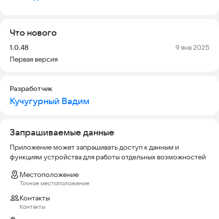
урожайность, сокращает время выращивания, улучшает
пищевые и органолептические свойства растений. При
использовании на цветах и домашних растениях
Что нового
обеспечивает возможность управления их развитием.
Версия:
Дата:
1.0.48
9 янв 2025
Первая версия
Разработчик
Кучугурный Вадим
Запрашиваемые данные
Приложение может запрашивать доступ к данным и
функциям устройства для работы отдельных возможностей
Местоположение
Точное местоположение
Контакты
Контакты