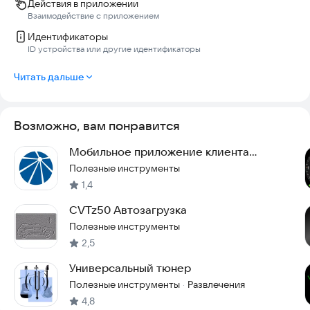
Действия в приложении
Взаимодействие с приложением
Идентификаторы
ID устройства или другие идентификаторы
Читать дальше
Возможно, вам понравится
Мобильное приложение клиента
Россети МР
Полезные инструменты
1,4
CVTz50 Автозагрузка
Полезные инструменты
2,5
Универсальный тюнер
Полезные инструменты
Развлечения
·
4,8