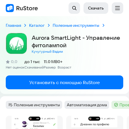
Скачать
Главная
Каталог
Полезные инструменты
Aurora SmartLight - Управление
фитолампой
Кучугурный Вадим
(
)
0,0
до 1 тыс
11.0 MB
0+
Рейтинг:
Нет оценок
Скачиваний
Размер
Возраст
:
:
:
Установить с помощью RuStore
Полезные инструменты
Автоматизация дома
Пров
Категория
:
Тег
:
Тег
:
Скриншоты