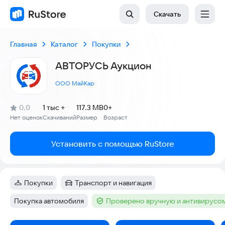
Скачать
Главная
Каталог
Покупки
АВТОРУСЬ Аукцион
ООО МайКар
(
)
0,0
1 тыс +
117.3 MB
0+
Рейтинг:
Нет оценок
Скачиваний
Размер
Возраст
:
:
:
Установить с помощью RuStore
Покупки
Транспорт и навигация
Категория
:
Категория
:
Покупка автомобиля
Проверено вручную и антивирусо
Тег
:
Тег
: